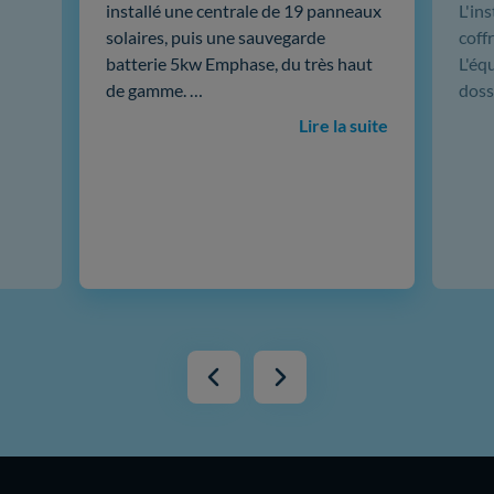
installé une centrale de 19 panneaux
L'in
solaires, puis une sauvegarde
coffr
batterie 5kw Emphase, du très haut
L'éq
de gamme. …
doss
Lire la suite