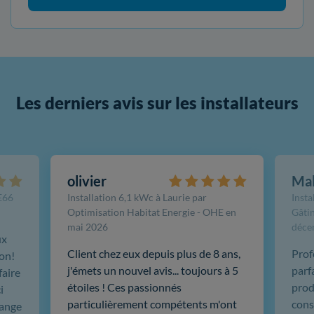
Les derniers avis sur les installateurs
olivier
Ma
FE66
Installation 6,1 kWc à Laurie par
Insta
Optimisation Habitat Energie - OHE en
Gâtin
mai 2026
déce
ux
Client chez eux depuis plus de 8 ans,
Prof
ion!
j'émets un nouvel avis... toujours à 5
parf
faire
étoiles ! Ces passionnés
produ
i
particulièrement compétents m'ont
cons
hange