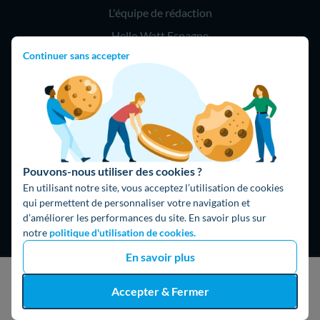
L'équipe de rédaction
Hello Watt Espagne
Continuer sans accepter
Hello Team
Jobs
Parrainage
Rejoindre notre réseau d'artisans
Pouvons-nous utiliser des cookies ?
Hello !
En utilisant notre site, vous acceptez l’utilisation de cookies
qui permettent de personnaliser votre navigation et
09 75 18 60 60
(8h-21h)
d’améliorer les performances du site. En savoir plus sur
notre
politique d'utilisation de cookies.
75018 Paris
En savoir plus
J'obtiens un devis gratuit
Accepter & Fermer