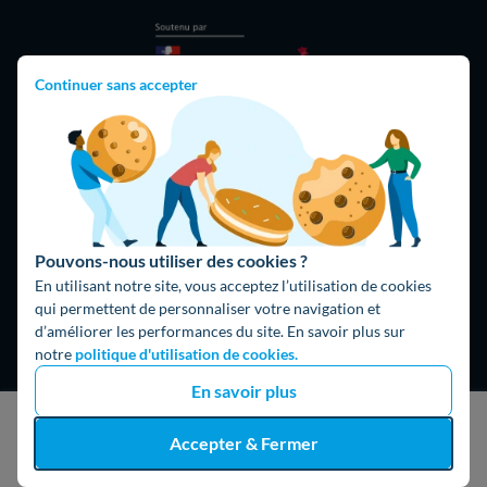
Continuer sans accepter
Hello What ?
Blog
Pouvons-nous utiliser des cookies ?
L'équipe de rédaction
En utilisant notre site, vous acceptez l’utilisation de cookies
qui permettent de personnaliser votre navigation et
Hello Watt Espagne
d’améliorer les performances du site. En savoir plus sur
notre
politique d'utilisation de cookies.
Hello Team
En savoir plus
Jobs
J'obtiens un devis gratuit
Accepter & Fermer
Parrainage