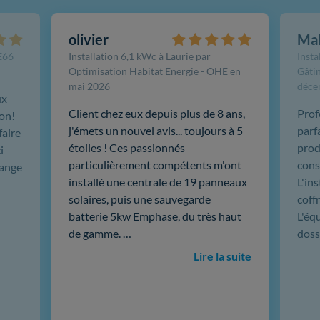
olivier
Ma
FE66
Installation 6,1 kWc à Laurie par
Insta
Optimisation Habitat Energie - OHE en
Gâtin
mai 2026
déce
ux
Client chez eux depuis plus de 8 ans,
Prof
ion!
j'émets un nouvel avis... toujours à 5
parf
faire
étoiles ! Ces passionnés
produ
i
particulièrement compétents m'ont
cons
hange
installé une centrale de 19 panneaux
L'in
solaires, puis une sauvegarde
coffr
batterie 5kw Emphase, du très haut
L'éq
de gamme. …
doss
Lire la suite