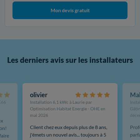
Mon devis gratuit
Les derniers avis sur les installateurs
olivier
Ma
FE66
Installation 6,1 kWc à Laurie par
Insta
Optimisation Habitat Energie - OHE en
Gâtin
mai 2026
déce
ux
Client chez eux depuis plus de 8 ans,
Prof
ion!
j'émets un nouvel avis... toujours à 5
parf
faire