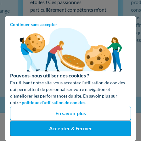
étoiles ! Ces passionnés
produ
i
particulièrement compétents m'ont
cons
hange
installé une centrale de 19 panneaux
L'in
solaires, puis une sauvegarde
coffr
Continuer sans accepter
batterie 5kw Emphase, du très haut
L'éq
de gamme. …
doss
Lire la suite
Pouvons-nous utiliser des cookies ?
En utilisant notre site, vous acceptez l’utilisation de cookies
qui permettent de personnaliser votre navigation et
d’améliorer les performances du site. En savoir plus sur
notre
politique d'utilisation de cookies.
En savoir plus
J'obtiens un devis gratuit
Accepter & Fermer