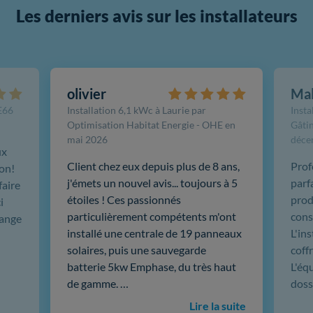
Les derniers avis sur les installateurs
olivier
Ma
FE66
Installation 6,1 kWc à Laurie par
Insta
Optimisation Habitat Energie - OHE en
Gâtin
mai 2026
déce
ux
Client chez eux depuis plus de 8 ans,
Prof
ion!
j'émets un nouvel avis... toujours à 5
parf
faire
étoiles ! Ces passionnés
produ
i
particulièrement compétents m'ont
cons
hange
installé une centrale de 19 panneaux
L'in
solaires, puis une sauvegarde
coffr
batterie 5kw Emphase, du très haut
L'éq
de gamme. …
doss
Lire la suite