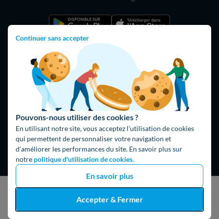
Continuer sans accepter
Pouvons-nous utiliser des cookies ?
En utilisant notre site, vous acceptez l’utilisation de cookies
Hello What ?
qui permettent de personnaliser votre navigation et
d’améliorer les performances du site. En savoir plus sur
Blog
notre
politique d'utilisation de cookies.
L'équipe de rédaction
En savoir plus
Hello Watt Espagne
J'obtiens un devis gratuit
Accepter & Fermer
Hello Team