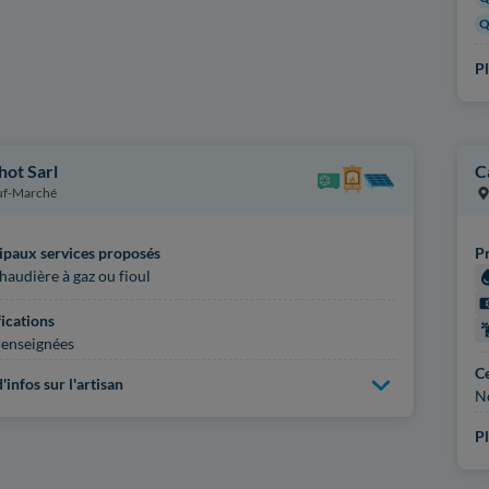
Q
Pl
hot Sarl
C
uf-Marché
ipaux services proposés
Pr
haudière à gaz ou fioul
fications
enseignées
Ce
'infos sur l'artisan
N
Pl