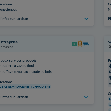
fications
Ce
enseignées
N
'infos sur l'artisan
Pl
Entreprise
S
uf-Marché
ipaux services proposés
Pr
haudière à gaz ou fioul
hauffage et/ou eau chaude au bois
fications
IBAT REMPLACEMENT CHAUDIÈRE
Ce
'infos sur l'artisan
E
Q
Q