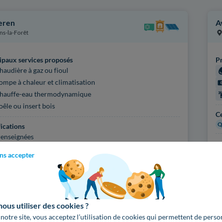
eren
A
ns-la-Forêt
ipaux services proposés
Pr
haudière à gaz ou fioul
ompe à chaleur et climatisation
hauffe-eau thermodynamique
oêle ou insert bois
Ce
Q
fications
enseignées
Pl
ns accepter
'infos sur l'artisan
Voir
2451
artisans d
us utiliser des cookies ?
 notre site, vous acceptez l’utilisation de cookies qui permettent de perso