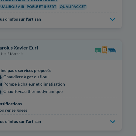
UALIBOIS AIR - POÊLE ET INSERT
QUALIPAC CET
us d'infos sur l'artisan
arolus Xavier Eurl
Neuf-Marché
incipaux services proposés
Chaudière à gaz ou fioul
Pompe à chaleur et climatisation
Chauffe-eau thermodynamique
rtifications
on renseignées
us d'infos sur l'artisan