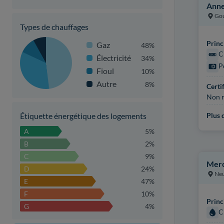
Anne
Gou
Types de chauffages
Princ
Gaz
48%
C
Électricité
34%
P
Fioul
10%
Autre
8%
Certi
Non r
Étiquette énergétique des logements
Plus d
A
5%
B
2%
C
9%
Merc
D
24%
Ne
E
47%
F
10%
Princ
G
4%
C