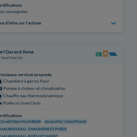
rtifications
on renseignées
us d'infos sur l'artisan
arl Gerard Anne
Neuf-Marché
incipaux services proposés
Chaudière à gaz ou fioul
Pompe à chaleur et climatisation
Chauffe-eau thermodynamique
Poêle ou insert bois
rtifications
CO ARTISAN PLOMBIER
QUALIPAC CHAUFFAGE
UALIBOIS EAU - CHAUDIÈRE ET POÊLE
UALIBOIS EAU - POÊLE ET INSERT