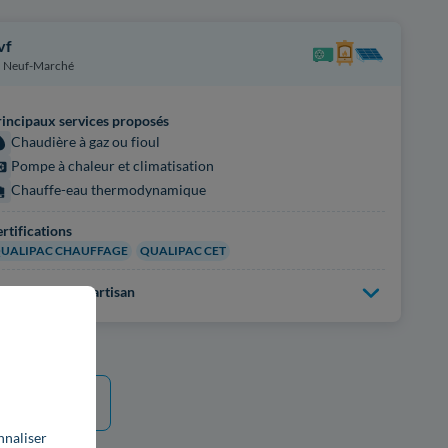
vf
Neuf-Marché
incipaux services proposés
Chaudière à gaz ou fioul
Pompe à chaleur et climatisation
Chauffe-eau thermodynamique
rtifications
UALIPAC CHAUFFAGE
QUALIPAC CET
us d'infos sur l'artisan
e plus
nnaliser