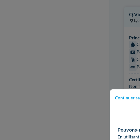
Q.Vi
Lyo
Princ
C
P
C
P
Certi
Non r
Continuer sa
Plus d
Pouvons-no
En utilisant