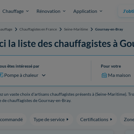
Chauffage
Rénovation
Application
J'obt
auffage
Chauffagistes en France
Seine-Maritime
Gournay-en-Bray
ci la liste des chauffagistes à 
ous êtes intéressé par
Pour votre
Pompe à chaleur
Ma maison
z un vaste choix d'artisans chauffagistes présents à (Seine-Maritime). Tr
e de chauffagistes de Gournay-en-Bray.
ecommandé
Type de service
Certifications
Zone