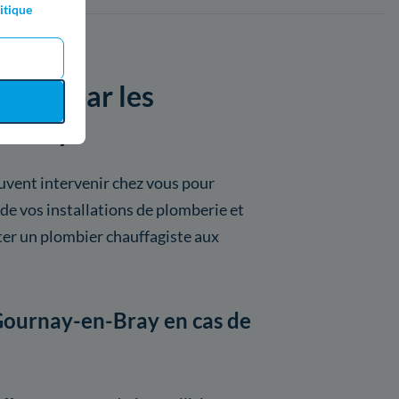
itique
posés par les
n-Bray
uvent intervenir chez vous pour
 de vos installations de plomberie et
er un plombier chauffagiste aux
à Gournay-en-Bray en cas de