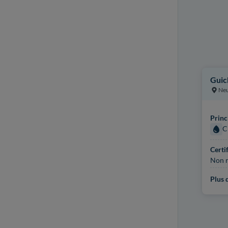
Guic
Ne
Princ
C
Certi
Non r
Plus d