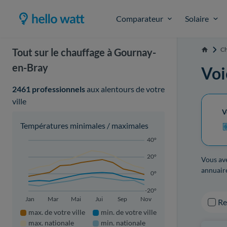
Comparateur
Solaire
Ch
Tout sur le chauffage à Gournay-
Accueil
en-Bray
Voi
2461 professionnels
aux alentours de votre
ville
V
Températures minimales / maximales
40°
20°
Vous ave
annuair
0°
-20°
Jan
Mar
Mai
Jui
Sep
Nov
R
max. de votre ville
min. de votre ville
max. nationale
min. nationale