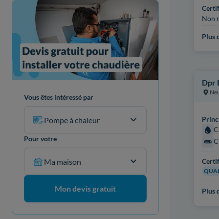
Certi
Non r
Plus d
Dpr 
Ne
Vous êtes intéressé par
Princ
Pompe à chaleur
C
Pour votre
C
Certi
Ma maison
QUAL
Mon devis gratuit
Plus d