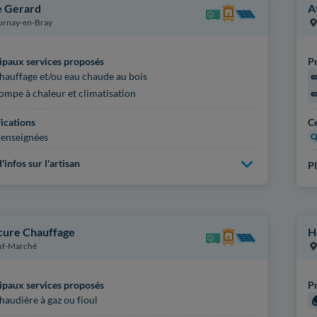
 Gerard
A
rnay-en-Bray
ipaux services proposés
Pr
hauffage et/ou eau chaude au bois
ompe à chaleur et climatisation
fications
Ce
enseignées
Q
'infos sur l'artisan
Pl
ure Chauffage
H
uf-Marché
ipaux services proposés
Pr
haudière à gaz ou fioul