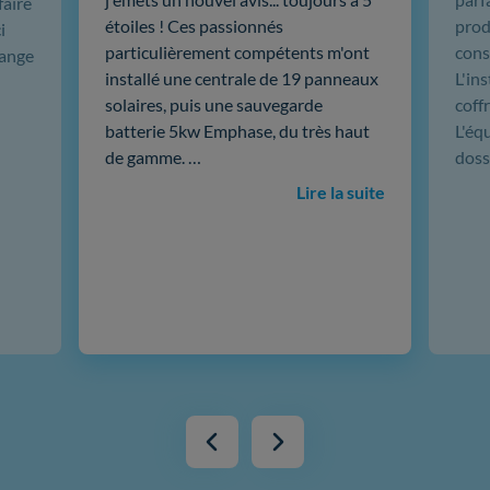
faire
étoiles ! Ces passionnés
produ
i
particulièrement compétents m'ont
cons
hange
installé une centrale de 19 panneaux
L'in
solaires, puis une sauvegarde
coffr
batterie 5kw Emphase, du très haut
L'éq
de gamme. …
doss
Lire la suite