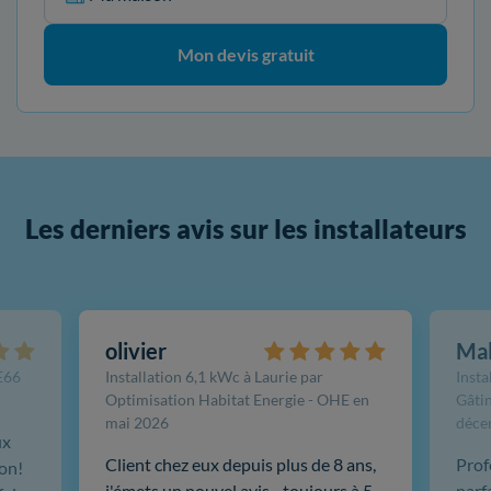
Mon devis gratuit
Les derniers avis sur les installateurs
olivier
Ma
FE66
Installation 6,1 kWc à Laurie par
Insta
Optimisation Habitat Energie - OHE en
Gâtin
mai 2026
déce
ux
Client chez eux depuis plus de 8 ans,
Prof
ion!
j'émets un nouvel avis... toujours à 5
parf