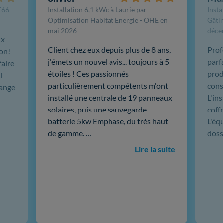
FE66
Installation 6,1 kWc à Laurie par
Insta
Optimisation Habitat Energie - OHE en
Gâtin
mai 2026
déce
ux
Client chez eux depuis plus de 8 ans,
Prof
ion!
j'émets un nouvel avis... toujours à 5
parf
faire
étoiles ! Ces passionnés
produ
i
particulièrement compétents m'ont
cons
hange
installé une centrale de 19 panneaux
L'in
solaires, puis une sauvegarde
coffr
batterie 5kw Emphase, du très haut
L'éq
de gamme. …
doss
Lire la suite