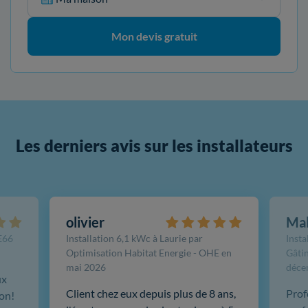
Mon devis gratuit
Les derniers avis sur les installateurs
olivier
Ma
FE66
Installation 6,1 kWc à Laurie par
Insta
Optimisation Habitat Energie - OHE en
Gâtin
mai 2026
déce
ux
Client chez eux depuis plus de 8 ans,
Prof
ion!