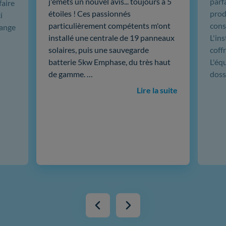
j'émets un nouvel avis... toujours à 5
parf
faire
étoiles ! Ces passionnés
produ
i
particulièrement compétents m'ont
cons
hange
installé une centrale de 19 panneaux
L'in
solaires, puis une sauvegarde
coffr
batterie 5kw Emphase, du très haut
L'éq
de gamme. …
doss
Lire la suite