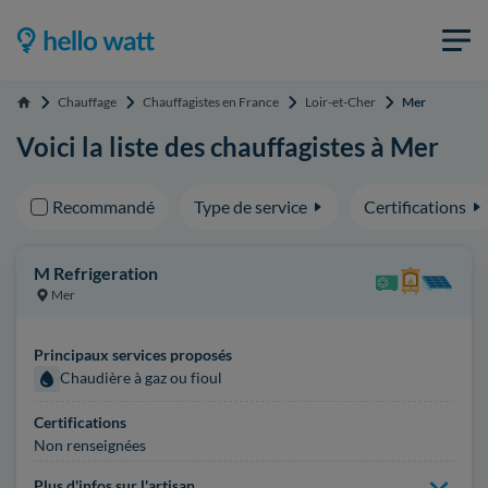
Chauffage
Chauffagistes en France
Loir-et-Cher
Mer
Accueil
Voici la liste des chauffagistes à Mer
Recommandé
Type de service
Certifications
M Refrigeration
Mer
Principaux services proposés
Chaudière à gaz ou fioul
Certifications
Non renseignées
Plus d'infos sur l'artisan