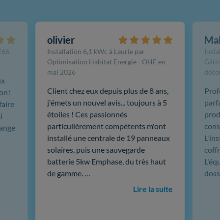
olivier
Ma
FE66
Installation 6,1 kWc à Laurie par
Insta
Optimisation Habitat Energie - OHE en
Gâtin
mai 2026
déce
ux
Client chez eux depuis plus de 8 ans,
Prof
ion!
j'émets un nouvel avis... toujours à 5
parf
faire
étoiles ! Ces passionnés
produ
i
particulièrement compétents m'ont
cons
hange
installé une centrale de 19 panneaux
L'in
solaires, puis une sauvegarde
coffr
batterie 5kw Emphase, du très haut
L'éq
de gamme. …
doss
Lire la suite