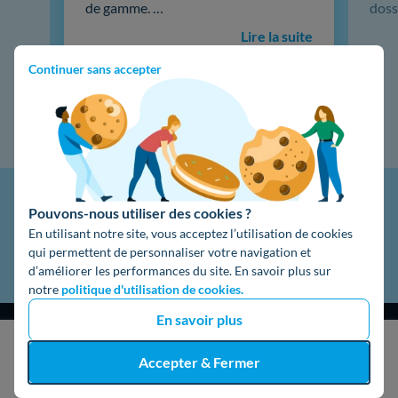
de gamme. …
doss
Lire la suite
Continuer sans accepter
Pouvons-nous utiliser des cookies ?
En utilisant notre site, vous acceptez l’utilisation de cookies
qui permettent de personnaliser votre navigation et
d’améliorer les performances du site. En savoir plus sur
notre
politique d'utilisation de cookies.
En savoir plus
J'obtiens un devis gratuit
Accepter & Fermer