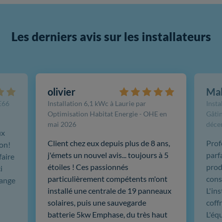
Les derniers avis sur les installateurs
olivier
Ma
FE66
Installation 6,1 kWc à Laurie par
Insta
Optimisation Habitat Energie - OHE en
Gâtin
mai 2026
déce
ux
Client chez eux depuis plus de 8 ans,
Prof
ion!
j'émets un nouvel avis... toujours à 5
parf
faire
étoiles ! Ces passionnés
produ
i
particulièrement compétents m'ont
cons
hange
installé une centrale de 19 panneaux
L'in
solaires, puis une sauvegarde
coffr
batterie 5kw Emphase, du très haut
L'éq