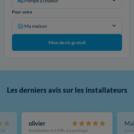
Pompe à chaleur
Pour votre
Ma maison
Mon devis gratuit
Les derniers avis sur les installateurs
olivier
Ma
FE66
Installation 6,1 kWc à Laurie par
Insta