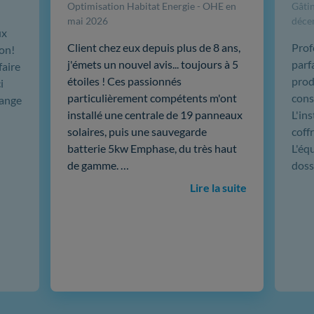
Optimisation Habitat Energie - OHE en
Gâtin
mai 2026
déce
ux
Client chez eux depuis plus de 8 ans,
Prof
ion!
j'émets un nouvel avis... toujours à 5
parf
faire
étoiles ! Ces passionnés
produ
i
particulièrement compétents m'ont
cons
hange
installé une centrale de 19 panneaux
L'in
solaires, puis une sauvegarde
coffr
batterie 5kw Emphase, du très haut
L'éq
de gamme. …
doss
Lire la suite