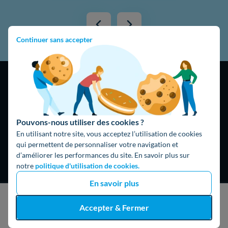
Continuer sans accepter
Pouvons-nous utiliser des cookies ?
4,9
/5
En utilisant notre site, vous acceptez l’utilisation de cookies
16325 avis
Google
qui permettent de personnaliser votre navigation et
d’améliorer les performances du site. En savoir plus sur
notre
politique d'utilisation de cookies.
En savoir plus
J'obtiens un devis gratuit
Accepter & Fermer