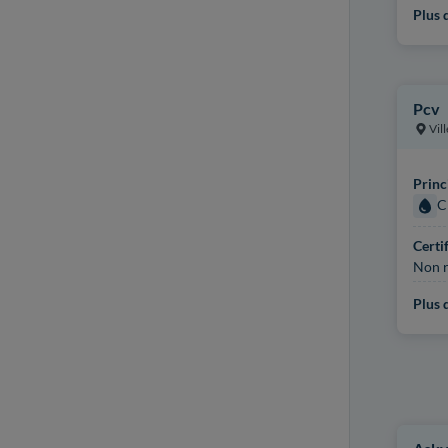
Plus d
Pcv
Vil
Princ
C
Certi
Non r
Plus d