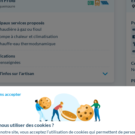
n Froid
E
quemaure
ipaux services proposés
Pr
haudière à gaz ou fioul
ompe à chaleur et climatisation
hauffe-eau thermodynamique
fications
enseignées
Ce
N
'infos sur l'artisan
Pl
ns accepter
Voir
1545
artisans d
us utiliser des cookies ?
 notre site, vous acceptez l’utilisation de cookies qui permettent de perso