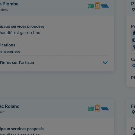
la Plombe
P
ziers
ipaux services proposés
Pr
haudière à gaz ou fioul
fications
enseignées
Ce
'infos sur l'artisan
Q
Pl
lac Roland
F
aut
ipaux services proposés
Pr
haudière à gaz ou fioul