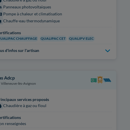
Panneaux photovoltaïques
Pompe à chaleur et climatisation
Chauffe-eau thermodynamique
rtifications
UALIPAC CHAUFFAGE
QUALIPAC CET
QUALIPV ELEC
us d'infos sur l'artisan
as Adcp
Villeneuve-lès-Avignon
incipaux services proposés
Chaudière à gaz ou fioul
rtifications
on renseignées