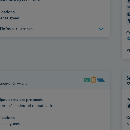
fications
enseignées
'infos sur l'artisan
Ce
Q
Pl
S
leneuve-lès-Avignon
ipaux services proposés
Pr
ompe à chaleur et climatisation
fications
Ce
enseignées
N