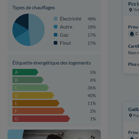
Pcs 
Types de chauffages
Thé
Électricité
48%
Autre
18%
Princ
C
Gaz
17%
Fioul
17%
Certi
Non r
Étiquette énergétique des logements
Plus d
A
5%
B
6%
C
36%
D
40%
E
11%
Gail
F
2%
Puj
G
1%
Princ
C