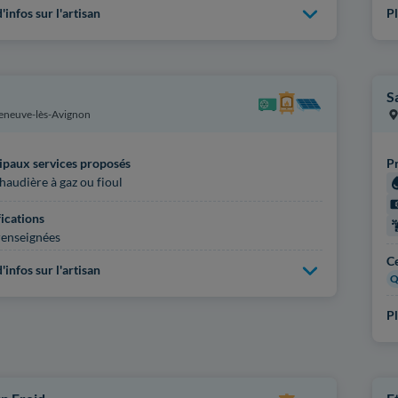
'infos sur l'artisan
Pl
S
leneuve-lès-Avignon
ipaux services proposés
Pr
haudière à gaz ou fioul
fications
enseignées
Ce
'infos sur l'artisan
Q
Pl