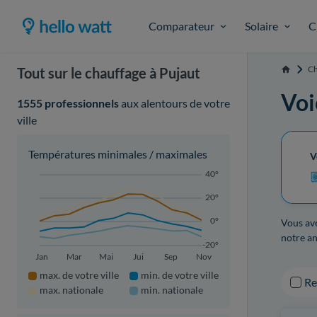
Comparateur
Solaire
C
Ch
Tout sur le chauffage à Pujaut
Accueil
Voi
1555 professionnels
aux alentours de votre
ville
Températures minimales / maximales
V
40°
20°
0°
Vous ave
notre an
-20°
Jan
Mar
Mai
Jui
Sep
Nov
max. de votre ville
min. de votre ville
R
max. nationale
min. nationale