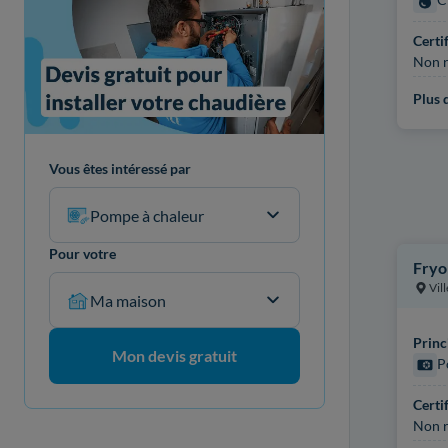
Certi
Non r
Plus d
Vous êtes intéressé par
Pompe à chaleur
Pour votre
Fryo
Vil
Ma maison
Princ
Mon devis gratuit
P
Certi
Non r