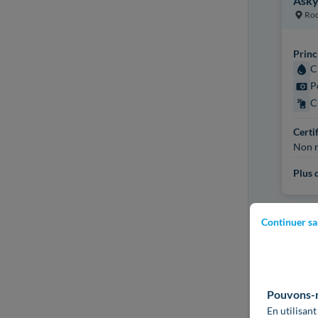
Asky
Ro
Princ
C
P
C
Certi
Non r
Plus d
Continuer sa
Pouvons-no
En utilisant