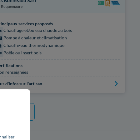
ts Bonneaud Sarl
Roquemaure
incipaux services proposés
Chauffage et/ou eau chaude au bois
Pompe à chaleur et climatisation
Chauffe-eau thermodynamique
Poêle ou insert bois
rtifications
on renseignées
us d'infos sur l'artisan
e plus
nnaliser