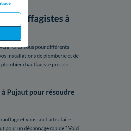
itique
es chauffagistes à
venir chez vous pour différents
vos installations de plomberie et de
 plombier chauffagiste près de
e à Pujaut pour résoudre
hauffage et vous souhaitez faire
aut pour un dépannage rapide ? Voici