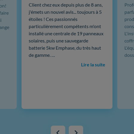
Client chez eux depuis plus de 8 ans,
Prof
ion!
j'émets un nouvel avis... toujours à 5
parf
faire
étoiles ! Ces passionnés
produ
i
particulièrement compétents m'ont
cons
hange
installé une centrale de 19 panneaux
L'in
solaires, puis une sauvegarde
coffr
batterie 5kw Emphase, du très haut
L'éq
de gamme. …
doss
Lire la suite