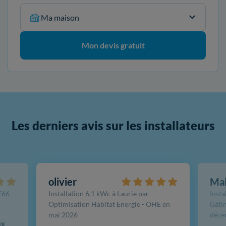
Ma maison
Mon devis gratuit
Les derniers avis sur les installateurs
olivier
Ma
FE66
Installation 6,1 kWc à Laurie par
Insta
Optimisation Habitat Energie - OHE en
Gâtin
mai 2026
déce
ux