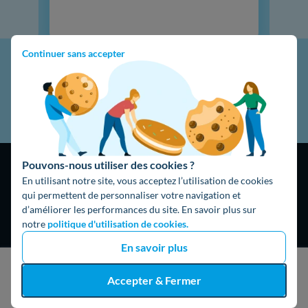
Continuer sans accepter
Pouvons-nous utiliser des cookies ?
En utilisant notre site, vous acceptez l’utilisation de cookies
qui permettent de personnaliser votre navigation et
d’améliorer les performances du site. En savoir plus sur
notre
politique d'utilisation de cookies.
4,9
/5
16474 avis
Google
En savoir plus
J'obtiens un devis gratuit
Accepter & Fermer