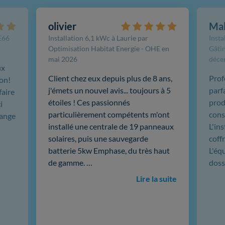
olivier
Ma
FE66
Installation 6,1 kWc à Laurie par
Insta
Optimisation Habitat Energie - OHE en
Gâtin
mai 2026
déce
ux
Client chez eux depuis plus de 8 ans,
Prof
ion!
j'émets un nouvel avis... toujours à 5
parf
faire
étoiles ! Ces passionnés
produ
i
particulièrement compétents m'ont
cons
hange
installé une centrale de 19 panneaux
L'in
solaires, puis une sauvegarde
coffr
batterie 5kw Emphase, du très haut
L'éq
de gamme. …
doss
Lire la suite