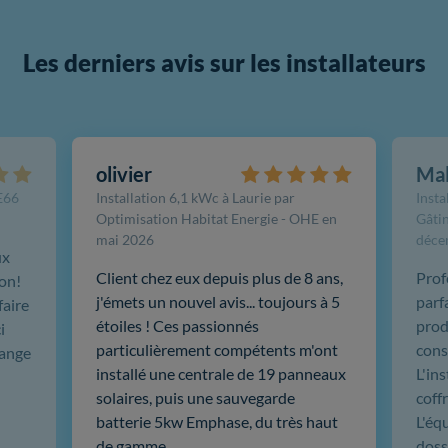
Les derniers avis sur les installateurs
olivier
Ma
FE66
Installation 6,1 kWc à Laurie par
Insta
Optimisation Habitat Energie - OHE en
Gâtin
mai 2026
déce
ux
Client chez eux depuis plus de 8 ans,
Prof
ion!
j'émets un nouvel avis... toujours à 5
parf
faire
étoiles ! Ces passionnés
produ
i
particulièrement compétents m'ont
cons
hange
installé une centrale de 19 panneaux
L'in
solaires, puis une sauvegarde
coffr
batterie 5kw Emphase, du très haut
L'éq
de gamme. …
doss