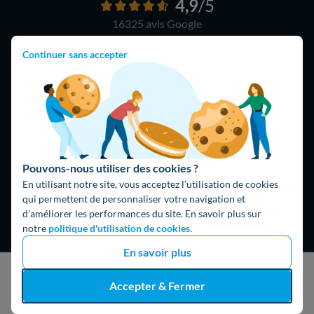
4,9
/5
16325 avis
Google
Continuer sans accepter
Pouvons-nous utiliser des cookies ?
En utilisant notre site, vous acceptez l’utilisation de cookies
qui permettent de personnaliser votre navigation et
d’améliorer les performances du site. En savoir plus sur
Hello What ?
notre
politique d'utilisation de cookies.
Blog
En savoir plus
L'équipe de rédaction
J'obtiens un devis gratuit
Accepter & Fermer
Hello Watt Espagne