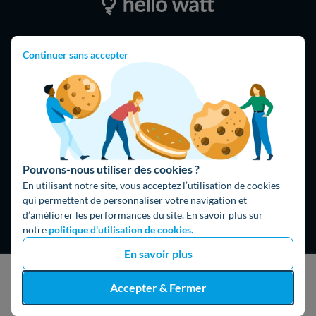
4,9
/5
Continuer sans accepter
16474 avis
Google
Pouvons-nous utiliser des cookies ?
En utilisant notre site, vous acceptez l’utilisation de cookies
qui permettent de personnaliser votre navigation et
d’améliorer les performances du site. En savoir plus sur
notre
politique d'utilisation de cookies.
En savoir plus
Hello What ?
J'obtiens un devis gratuit
Blog
Accepter & Fermer
L'équipe de rédaction