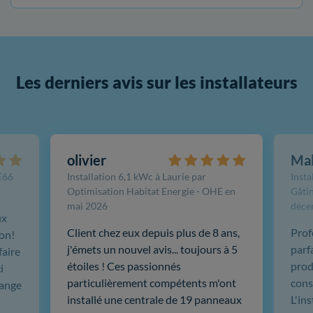
Les derniers avis sur les installateurs
olivier
Ma
FE66
Installation 6,1 kWc à Laurie par
Insta
Optimisation Habitat Energie - OHE en
Gâtin
mai 2026
déce
ux
Client chez eux depuis plus de 8 ans,
Prof
ion!
j'émets un nouvel avis... toujours à 5
parf
faire
étoiles ! Ces passionnés
produ
i
particulièrement compétents m'ont
cons
hange
installé une centrale de 19 panneaux
L'in