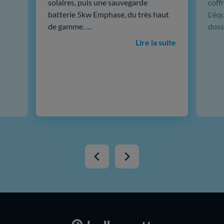
solaires, puis une sauvegarde
coffr
batterie 5kw Emphase, du très haut
L'éq
de gamme. …
doss
Lire la suite