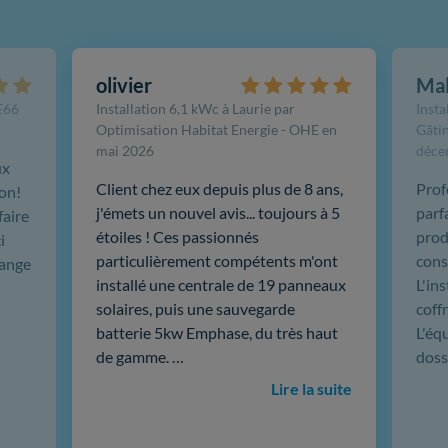
olivier
Ma
FE66
Installation 6,1 kWc à Laurie par
Insta
Optimisation Habitat Energie - OHE en
Gâtin
mai 2026
déce
ux
Client chez eux depuis plus de 8 ans,
Prof
ion!
j'émets un nouvel avis... toujours à 5
parf
faire
étoiles ! Ces passionnés
produ
i
particulièrement compétents m'ont
cons
hange
installé une centrale de 19 panneaux
L'in
solaires, puis une sauvegarde
coffr
batterie 5kw Emphase, du très haut
L'éq
de gamme. …
doss
Lire la suite