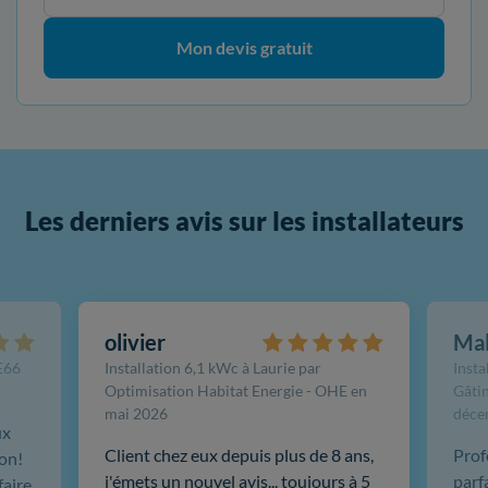
Mon devis gratuit
Les derniers avis sur les installateurs
olivier
Ma
FE66
Installation 6,1 kWc à Laurie par
Insta
Optimisation Habitat Energie - OHE en
Gâtin
mai 2026
déce
ux
Client chez eux depuis plus de 8 ans,
Prof
ion!
j'émets un nouvel avis... toujours à 5
parf
faire