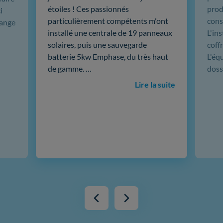
étoiles ! Ces passionnés
produ
i
particulièrement compétents m'ont
cons
hange
installé une centrale de 19 panneaux
L'in
solaires, puis une sauvegarde
coffr
batterie 5kw Emphase, du très haut
L'éq
de gamme. …
doss
Lire la suite