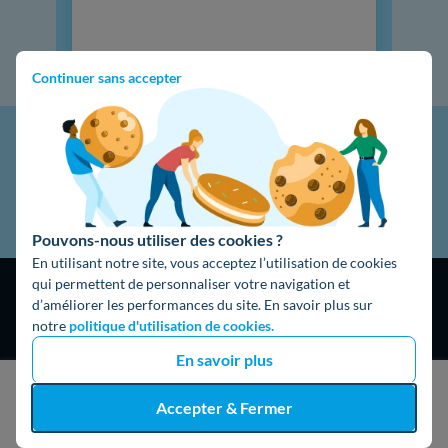
Continuer sans accepter
Pouvons-nous utiliser des cookies ?
En utilisant notre site, vous acceptez l’utilisation de cookies
qui permettent de personnaliser votre navigation et
d’améliorer les performances du site. En savoir plus sur
notre
politique d'utilisation de cookies.
En savoir plus
4,9
/5
J'obtiens un devis gratuit
Accepter & Fermer
16325 avis
Google