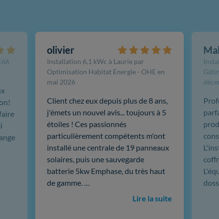
olivier
Ma
FE66
Installation 6,1 kWc à Laurie par
Insta
Optimisation Habitat Energie - OHE en
Gâtin
mai 2026
déce
ux
Client chez eux depuis plus de 8 ans,
Prof
ion!
j'émets un nouvel avis... toujours à 5
parf
faire
étoiles ! Ces passionnés
produ
i
particulièrement compétents m'ont
cons
hange
installé une centrale de 19 panneaux
L'in
solaires, puis une sauvegarde
coffr
batterie 5kw Emphase, du très haut
L'éq
de gamme. …
doss
Lire la suite