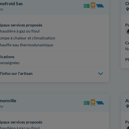
nofroid Sas
O
sy
ipaux services proposés
Pr
haudière à gaz ou fioul
ompe à chaleur et climatisation
Ce
hauffe-eau thermodynamique
N
fications
Pl
enseignées
'infos sur l'artisan
nonville
A
sy
ipaux services proposés
Pr
haudière à gaz ou fioul