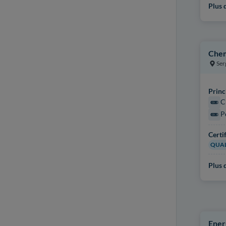
Plus d
Chem
Ser
Princ
C
P
Certi
QUAL
Plus d
Ener