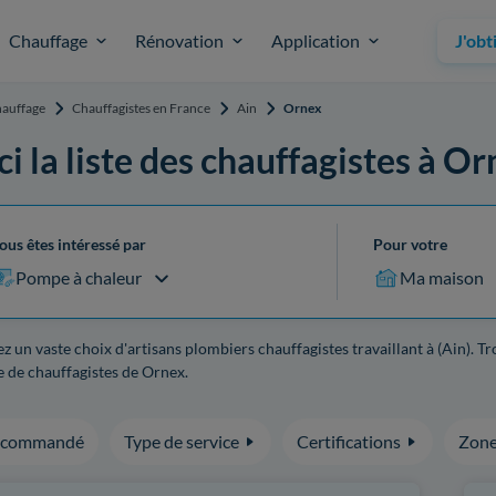
Chauffage
Rénovation
Application
J'obt
auffage
Chauffagistes en France
Ain
Ornex
ci la liste des chauffagistes à O
ous êtes intéressé par
Pour votre
Pompe à chaleur
Ma maison
z un vaste choix d'artisans plombiers chauffagistes travaillant à (Ain). T
 de chauffagistes de Ornex.
ecommandé
Type de service
Certifications
Zone