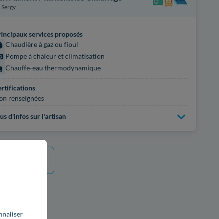
Sergy
incipaux services proposés
Chaudière à gaz ou fioul
Pompe à chaleur et climatisation
Chauffe-eau thermodynamique
rtifications
on renseignées
us d'infos sur l'artisan
e plus
nnaliser