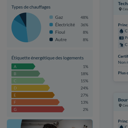
Tech
Types de chauffages
Ces
Gaz
48%
Électricité
36%
Princ
C
Fioul
8%
P
Autre
8%
C
Certi
Étiquette énergétique des logements
Non r
A
1%
Plus d
B
18%
C
15%
D
24%
E
27%
Bour
F
13%
Ces
G
2%
Princ
C