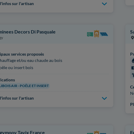
'infos sur l'artisan
inees Decors Di Pasquale
S
gy
ipaux services proposés
Pr
hauffage et/ou eau chaude au bois
oêle ou insert bois
fications
IBOIS AIR - POÊLE ET INSERT
Ce
N
'infos sur l'artisan
Pl
gymoov Tavix France
E