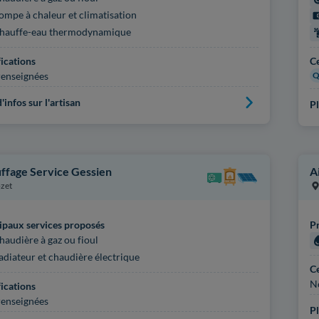
ompe à chaleur et climatisation
hauffe-eau thermodynamique
fications
Ce
enseignées
Q
'infos sur l'artisan
Pl
ffage Service Gessien
A
zet
ipaux services proposés
Pr
haudière à gaz ou fioul
adiateur et chaudière électrique
Ce
N
fications
enseignées
Pl