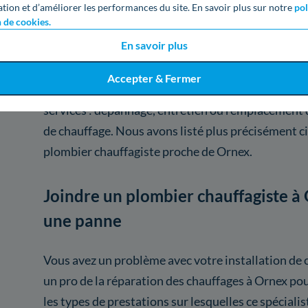
ation et d’améliorer les performances du site. En savoir plus sur notre
pol
Voici les services proposés 
n de cookies.
à Ornex
En savoir plus
Accepter & Fermer
Les artisans chauffagistes de Ornex peuvent inter
services : dépannage, entretien ou remplacement d
de chauffage. Nous avons listé plus précisément c
plombier chauffagiste proche de Ornex.
Joindre un plombier chauffagiste à 
une panne
Vous avez un problème avec votre installation de 
un pro de la réparation des chauffages à Ornex pou
les types de prestations sur lesquelles ce spécialis