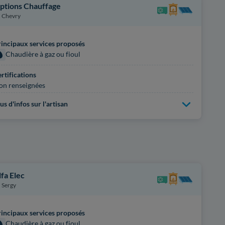
ptions Chauffage
Chevry
incipaux services proposés
Chaudière à gaz ou fioul
rtifications
on renseignées
us d'infos sur l'artisan
lfa Elec
Sergy
incipaux services proposés
Chaudière à gaz ou fioul