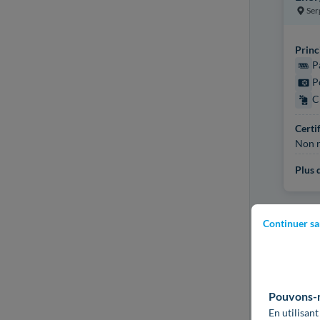
Ser
Princ
P
P
C
Certi
Non r
Plus d
Continuer sa
Pouvons-no
En utilisant