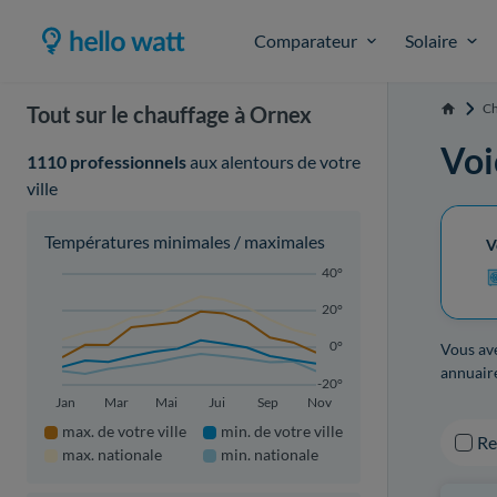
Comparateur
Solaire
Ch
Tout sur le chauffage à Ornex
Accueil
Voi
1110 professionnels
aux alentours de votre
ville
Températures minimales / maximales
V
40°
20°
0°
Vous ave
annuaire
-20°
Jan
Mar
Mai
Jui
Sep
Nov
max. de votre ville
min. de votre ville
R
max. nationale
min. nationale