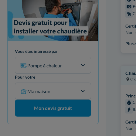
P
C
Certi
Non r
Plus d
Vous êtes intéressé par
Pompe à chaleur
Chau
Pour votre
Cro
Ma maison
Princ
C
Mon devis gratuit
R
Certi
Non r