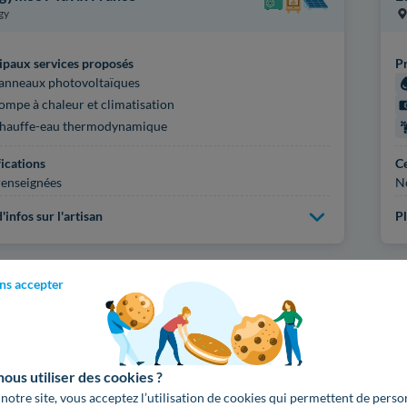
gy
ipaux services proposés
Pr
anneaux photovoltaïques
ompe à chaleur et climatisation
hauffe-eau thermodynamique
fications
Ce
enseignées
N
'infos sur l'artisan
Pl
ns accepter
Voir
1100
artisans d
us utiliser des cookies ?
 notre site, vous acceptez l’utilisation de cookies qui permettent de perso