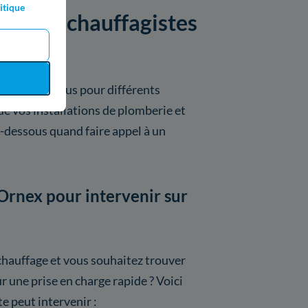
itique
par les chauffagistes
venir chez vous pour différents
e vos installations de plomberie et
i-dessous quand faire appel à un
Ornex pour intervenir sur
chauffage et vous souhaitez trouver
r une prise en charge rapide ? Voici
te peut intervenir :