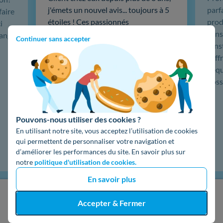
j'émets un nouvel avis... toujours à 5
parf
faire
étoiles ! Ces passionnés
produ
i
particulièrement compétents m'ont
cons
hange
Continuer sans accepter
installé une centrale de 19 panneaux
L'in
solaires, puis une sauvegarde
coffr
batterie 5kw Emphase, du très haut
L'éq
de gamme. …
doss
Lire la suite
Pouvons-nous utiliser des cookies ?
En utilisant notre site, vous acceptez l’utilisation de cookies
qui permettent de personnaliser votre navigation et
d’améliorer les performances du site. En savoir plus sur
notre
politique d'utilisation de cookies.
En savoir plus
J'obtiens un devis gratuit
Accepter & Fermer