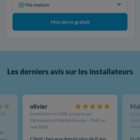
Ma maison
Mon devis gratuit
Les derniers avis sur les installateurs
olivier
Ma
FE66
Installation 6,1 kWc à Laurie par
Insta
Optimisation Habitat Energie - OHE en
Gâtin
mai 2026
déce
ux
Client chez eux depuis plus de 8 ans,
Prof
ion!