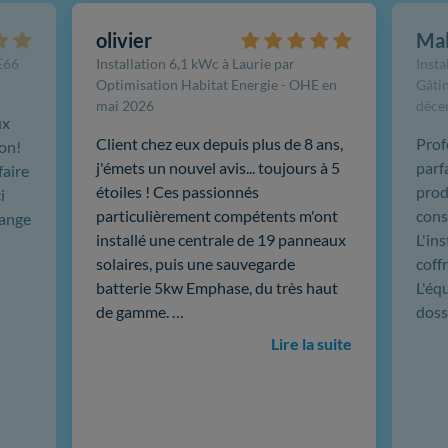
olivier
Ma
FE66
Installation 6,1 kWc à Laurie par
Insta
Optimisation Habitat Energie - OHE en
Gâtin
mai 2026
déce
ux
Client chez eux depuis plus de 8 ans,
Prof
ion!
j'émets un nouvel avis... toujours à 5
parf
faire
étoiles ! Ces passionnés
produ
i
particulièrement compétents m'ont
cons
hange
installé une centrale de 19 panneaux
L'in
solaires, puis une sauvegarde
coffr
batterie 5kw Emphase, du très haut
L'éq
de gamme. …
doss
Lire la suite