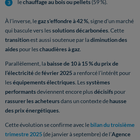
le
chauffage au bois ou pellets
(59 %).
À l'inverse, le
gaz s'effondre à 42 %
, signe d'un marché
qui bascule vers les
solutions décarbonées
. Cette
transition
est aussi soutenue par la
diminution des
aides
pour les
chaudières à gaz
.
Parallèlement, la
baisse de 10 à 15 % du prix de
l’électricité
de
février 2025
a
renforcé l’intérêt pour
les
équipements électriques
. Les
systèmes
performants
deviennent encore plus
décisifs
pour
rassurer les acheteurs
dans un contexte de
hausse
des prix énergétiques
.
Cette évolution se confirme avec le
bilan du troisième
trimestre 2025
(de janvier à septembre) de l’
Agence