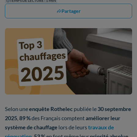
TEMPS DE LECTURE : 1 MIN
Partager
Selon une
enquête Rothelec
publiée le
30 septembre
2025
,
89 %
des Français comptent
améliorer leur
système de chauffage
lors de leurs
travaux de
rénovation
.
53 %
en font même leur
priorité absolue
.