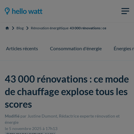
Blog
Rénovation énergétique
43 000 rénovations : ce mode de chauffag
Accueil
Articles récents
Consommation d'énergie
Énergies 
43 000 rénovations : ce mode
de chauffage explose tous les
scores
Modifié
par Justine Dumont, Rédactrice experte rénovation et
énergie
le 5 novembre 2025 à 17h13