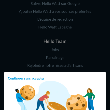
Suivre Hello Watt sur Google
Ajoutez Hello Watt à vos sources préférées
L'équipe de rédaction
Hello Watt Espagne
Hello Team
Jobs
Parrainage
Rejoindre notre réseau d'artisans
Continuer sans accepter
Hello !
09 75 18 60 60
(8h-21h)
75018 Paris