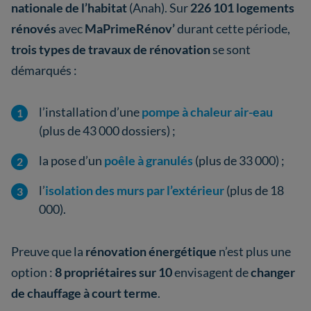
nationale de l’habitat
(Anah). Sur
226 101 logements
rénovés
avec
MaPrimeRénov’
durant cette période,
trois types de travaux de rénovation
se sont
démarqués :
l’installation d’une
pompe à chaleur air-eau
(plus de 43 000 dossiers) ;
la pose d’un
poêle à granulés
(plus de 33 000) ;
l’
isolation des murs par l’extérieur
(plus de 18
000).
Preuve que la
rénovation énergétique
n’est plus une
option :
8 propriétaires sur 10
envisagent de
changer
de chauffage à court terme
.