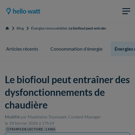
Blog
Énergies renouvelables
Le biofioul peut entraîner des dysfoncti
Accueil
Articles récents
Consommation d'énergie
Énergies
Le biofioul peut entraîner des
dysfonctionnements de
chaudière
Modifié
par Madeleine Toumazet, Content Manager
le 18 février 2026 à 17h14
TEMPS DE LECTURE : 1 MIN