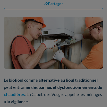
Partager
Le
biofioul
comme
alternative au fioul traditionnel
peut entraîner des
pannes
et
dysfonctionnements de
chaudières
. La Capeb des Vosges appelle les ménages
à la
vigilance
.