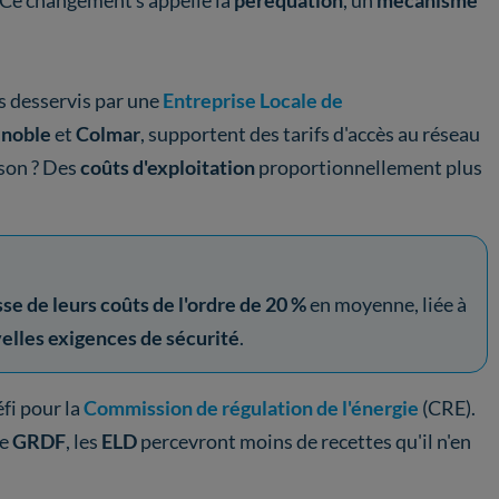
 Ce changement s’appelle la
péréquation
, un
mécanisme
s desservis par une
Entreprise Locale de
enoble
et
Colmar
, supportent des tarifs d'accès
au réseau
ison ? Des
coûts d'exploitation
proportionnellement plus
se de leurs coûts de l'ordre de 20 %
en moyenne, liée à
elles exigences de sécurité
.
fi pour la
Commission de régulation de l'énergie
(CRE).
de
GRDF
, les
ELD
percevront moins de recettes qu'il n'en