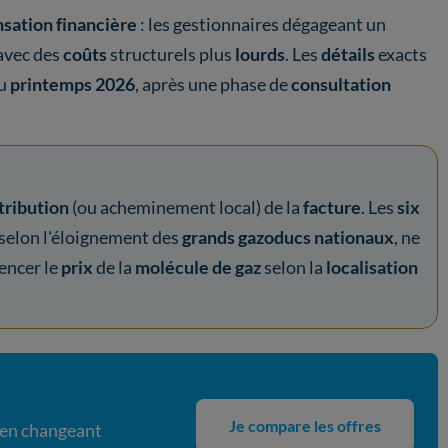
sation financière
: les gestionnaires dégageant un
avec des
coûts
structurels plus
lourds
. Les
détails
exacts
au
printemps 2026
, après une phase de
consultation
tribution
(ou acheminement local) de la
facture
. Les
six
t selon l'éloignement des
grands gazoducs nationaux
, ne
uencer le
prix
de la
molécule de gaz
selon la
localisation
Je compare les offres
 en changeant