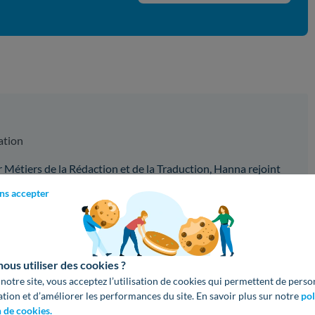
ation
Métiers de la Rédaction et de la Traduction, Hanna rejoint
. Soucieuse d’aider, elle a pour objectif de vous guider vers
ns accepter
 économique et responsable !
z aimé cet article ?
us utiliser des cookies ?
 notre site, vous acceptez l’utilisation de cookies qui permettent de perso
lications !
Partagez cet article sur vos réseaux :
ation et d’améliorer les performances du site. En savoir plus sur notre
pol
n de cookies.