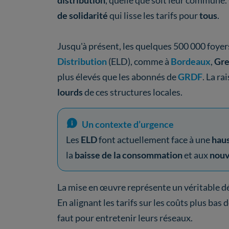
distribution
, quelle que soit leur commune.
de solidarité
qui lisse les tarifs pour
tous
.
Jusqu'à présent, les quelques 500 000 foyer
Distribution
(ELD), comme à
Bordeaux
,
Gr
plus élevés que les abonnés de
GRDF
. La ra
lourds
de ces structures locales.
Un contexte d’urgence
Les
ELD
font actuellement face à une
haus
la
baisse de la consommation
et aux
nouv
La mise en œuvre représente un véritable dé
En alignant les tarifs sur les coûts plus bas 
faut pour entretenir leurs réseaux.