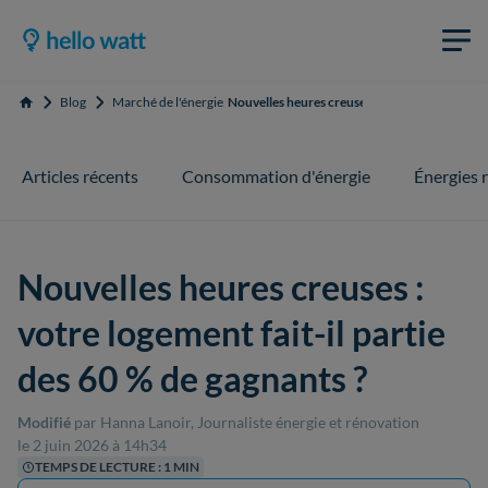
Blog
Marché de l'énergie
Nouvelles heures creuses : votre logement fait
Accueil
Articles récents
Consommation d'énergie
Énergies 
Nouvelles heures creuses :
votre logement fait-il partie
des 60 % de gagnants ?
Modifié
par Hanna Lanoir, Journaliste énergie et rénovation
le 2 juin 2026 à 14h34
TEMPS DE LECTURE : 1 MIN