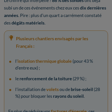
Le chiffre qui interpelle ?
86 % des sondés
ont déjà
subi un de ces événements chez eux ces
dix dernières
années
. Pire : plus d'un quart a carrément constaté
des
dégâts matériels
.
Plusieurs chantiers envisagés par les
Français :
l'
isolation thermique globale
(pour 43 %
d'entre eux) ;
le
renforcement de la toiture
(29 %) ;
l'installation de
volets
ou de
brise-soleil
(28
%) pour bloquer les
rayons du soleil
.
En plus de réduire vos
factures d'énergie
, ces