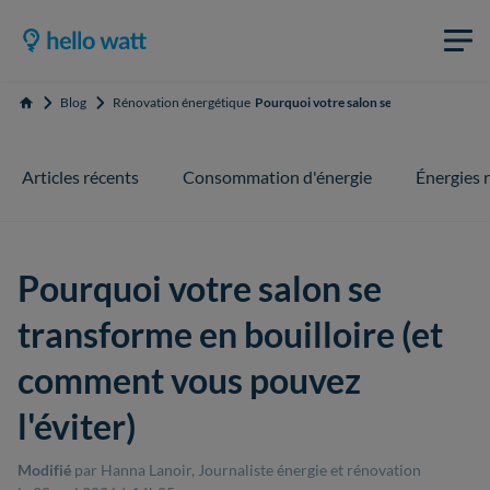
Blog
Rénovation énergétique
Pourquoi votre salon se transforme en bo
Accueil
Articles récents
Consommation d'énergie
Énergies 
Pourquoi votre salon se
transforme en bouilloire (et
comment vous pouvez
l'éviter)
Modifié
par Hanna Lanoir, Journaliste énergie et rénovation