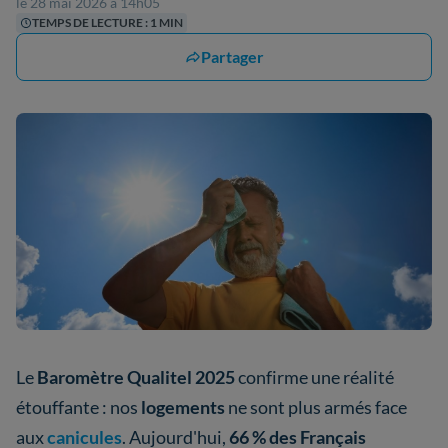
le 28 mai 2026 à 14h05
TEMPS DE LECTURE : 1 MIN
Partager
Le
Baromètre Qualitel 2025
confirme une réalité
étouffante : nos
logements
ne sont plus armés face
aux
canicules
. Aujourd'hui,
66 % des Français