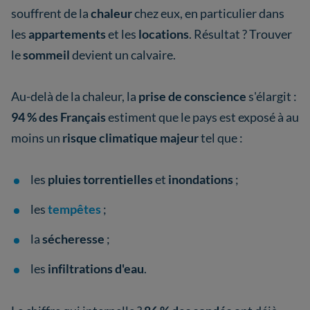
souffrent de la
chaleur
chez eux, en particulier dans
les
appartements
et les
locations
. Résultat ? Trouver
le
sommeil
devient un calvaire.
Au-delà de la chaleur, la
prise de conscience
s'élargit :
94 % des Français
estiment que le pays est exposé à au
moins un
risque climatique majeur
tel que :
les
pluies torrentielles
et
inondations
;
les
tempêtes
;
la
sécheresse
;
les
infiltrations d'eau
.