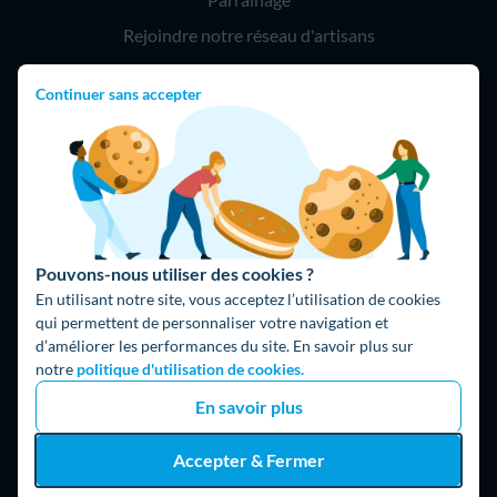
Rejoindre notre réseau d'artisans
Continuer sans accepter
Hello !
09 75 18 60 60
(8h-21h)
75018 Paris
Pouvons-nous utiliser des cookies ?
En utilisant notre site, vous acceptez l’utilisation de cookies
qui permettent de personnaliser votre navigation et
d’améliorer les performances du site. En savoir plus sur
Fait avec ⚡ par Hello Watt
notre
politique d'utilisation de cookies.
© 2026 Hello Watt |
CGU
|
Mentions légales
|
Données
En savoir plus
personnelles
|
Cookies
|
Méthodologie et fonctionnement du
comparateur
|
Traitement des avis
Accepter & Fermer