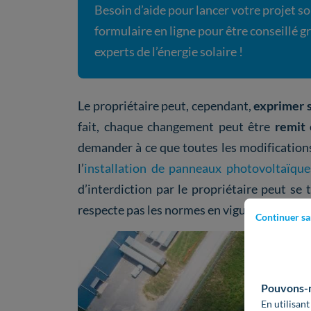
Besoin d’aide pour lancer votre projet so
formulaire en ligne pour être conseillé 
experts de l’énergie solaire !
Le propriétaire peut, cependant,
exprimer 
fait, chaque changement peut être
remit 
demander à ce que toutes les modifications 
l’
installation de panneaux photovoltaïque
d’interdiction par le propriétaire peut se
respecte pas les normes en vigueur et met l
Continuer sa
Pouvons-no
En utilisant