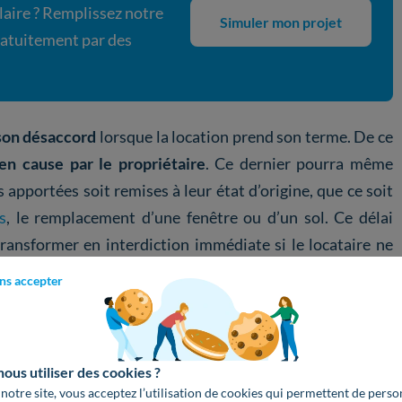
laire ? Remplissez notre
Simuler mon projet
gratuitement par des
son désaccord
lorsque la location prend son terme. De ce
en cause par le propriétaire
. Ce dernier pourra même
apportées soit remises à leur état d’origine, que ce soit
s
, le remplacement d’une fenêtre ou d’un sol. Ce délai
 transformer en interdiction immédiate si le locataire ne
e logement en danger par ces modifications apportées.
ns accepter
us utiliser des cookies ?
 notre site, vous acceptez l’utilisation de cookies qui permettent de perso