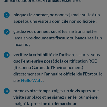
ailleurs), adoptez ces
4 réflexes
essentiels :
bloquez le contact
, ne donnez jamais suite à un
appel
ou une
visite à domicile non sollicitée
;
gardez vos données secrètes
,
ne transmettez
jamais vos
documents fiscaux
ou
bancaires
à un
inconnu ;
vérifiez la crédibilité de l'artisan
, assurez-vous
que l'
entreprise
possède la
certification
RGE
(Reconnu Garant de l'Environnement)
directement sur l'
annuaire officiel de l'État
ou le
site
Hello Watt
;
prenez votre temps
, exigez un
devis
après une
visite
sur place et
ne signez rien
le jour même
,
malgré la
pression du démarcheur
.