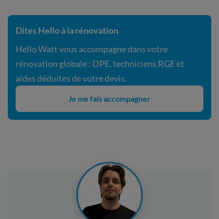
Dites Hello à la rénovation
Hello Watt vous accompagne dans votre
rénovation globale : DPE, techniciens RGE et
aides déduites de votre devis.
Je me fais accompagner