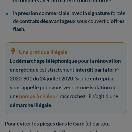
incomplets
avec du
matériel non conforme
;
la
pression commerciale
, avec la
signature
forcée
de
contrats désavantageux
sous couvert d'
offres
flash
.
Une pratique illégale
Le
démarchage téléphonique
pour la
rénovation
énergétique
est strictement
interdit par la loi n°
2020-901 du 24 juillet 2020
. Si une
entreprise
vous
appelle
pour vous vendre une
isolation
ou
une
pompe à chaleur
,
raccrochez
: il s'agit d'une
démarche illégale
.
Pour
éviter les pièges dans le Gard
(et partout