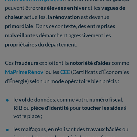
peuvent être
très
élevées en hiver
et les
vagues de
chaleur
actuelles, la
rénovation
est devenue
primordiale
. Dans ce contexte, des
entreprises
malveillantes
démarchent agressivement les
propriétaires
du département.
Ces
fraudeurs
exploitent la
notoriété d'aides
comme
MaPrimeRénov'
ou les
CEE
(Certificats d'Économies
d'Énergie) selon un mode opératoire bien précis :
le
vol de données
,
comme votre
numéro fiscal
,
RIB
ou
pièce d'identité
pour
toucher les aides
à
votre place ;
les
malfaçons
,
en réalisant des
travaux bâclés
ou