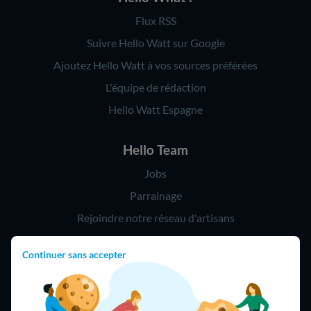
Flux RSS
Suivre Hello Watt sur Google
Ajoutez Hello Watt à vos sources préférées
L'équipe de rédaction
Hello Watt Espagne
Hello Team
Jobs
Parrainage
Rejoindre notre réseau d'artisans
Continuer sans accepter
Hello !
09 75 18 60 60
(8h-21h)
75018 Paris