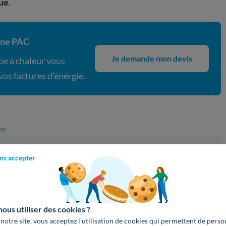
ue
.
 une PAC
Je demande mon devis
mpe à chaleur vous
os factures d’énergie.
in
ns accepter
ation
Métiers de la Rédaction et de la Traduction, Hanna rejoint
. Soucieuse d’aider, elle a pour objectif de vous guider vers
us utiliser des cookies ?
 économique et responsable !
 notre site, vous acceptez l’utilisation de cookies qui permettent de perso