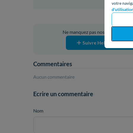
votre navig
d'utilisatio
Vous ave
Ne manquez pas nos prochaines pub
Suivre Hello Watt sur G
Commentaires
Aucun commentaire
Ecrire un commentaire
Nom