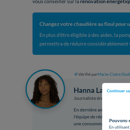
vous conseiller sur la
rénovation énergétiq
Changez votre chaudière au fioul pour
En plus d’être éligible à des aides, la po
permettra de réduire considérablement v
Vérifié par
Marie-Claire Dod
Hanna Lanoir
Continuer sa
Journaliste énergie et rénov
En dernière année de Master 
l'équipe de rédaction en 2026
Pouvons-no
une consommation d’énergie
En utilisant