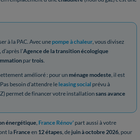
ser à la PAC. Avec une
pompe à chaleur
, vous divisez
, d’après l'
Agence de la transition écologique
ommation
par
trois
.
 nettement amélioré : pour un
ménage modeste
, il est
. Pas besoin d'attendre le
leasing social
prévu à
) permet de financer votre installation
sans avance
ion énergétique
,
France Rénov'
part aussi à votre
ont la
France
en
12 étapes
, de
juin à octobre 2026
, pour