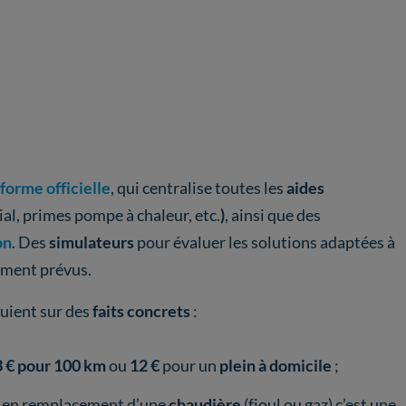
forme officielle
, qui centralise toutes les
aides
ial, primes pompe à chaleur, etc.
)
, ainsi que des
on
. Des
simulateurs
pour évaluer les solutions adaptées à
ement prévus.
uient sur des
faits concrets
:
3 € pour 100 km
ou
12 €
pour un
plein à domicile
;
 en remplacement d’une
chaudière
(fioul ou gaz) c’est une