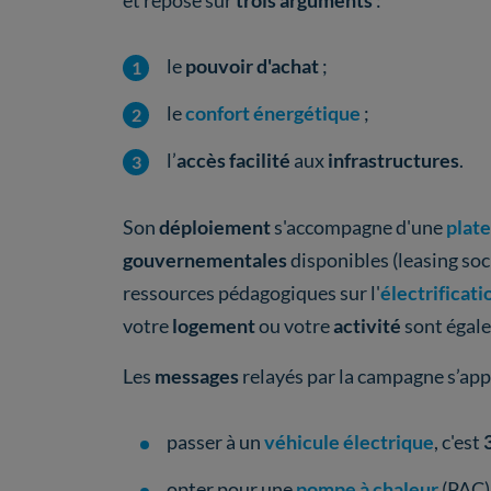
et repose sur
trois arguments
:
le
pouvoir d'achat
;
le
confort énergétique
;
l’
accès
facilité
aux
infrastructures
.
Son
déploiement
s'accompagne d'une
plate
gouvernementales
disponibles (leasing soc
ressources pédagogiques sur l'
électrificati
votre
logement
ou votre
activité
sont égal
Les
messages
relayés par la campagne s’app
passer à un
véhicule électrique
, c'est
opter pour une
pompe à chaleur
(PAC)