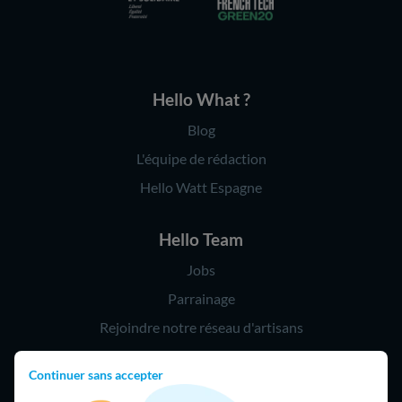
Hello What ?
Blog
L'équipe de rédaction
Hello Watt Espagne
Hello Team
Jobs
Parrainage
Rejoindre notre réseau d'artisans
Continuer sans accepter
Hello !