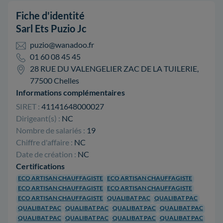
Fiche d'identité
Sarl Ets Puzio Jc
puzio@wanadoo.fr
01 60 08 45 45
28 RUE DU VALENGELIER ZAC DE LA TUILERIE,
77500 Chelles
Informations complémentaires
SIRET :
41141648000027
Dirigeant(s) :
NC
Nombre de salariés :
19
Chiffre d'affaire :
NC
Date de création :
NC
Certifications
ECO ARTISAN CHAUFFAGISTE
ECO ARTISAN CHAUFFAGISTE
ECO ARTISAN CHAUFFAGISTE
ECO ARTISAN CHAUFFAGISTE
ECO ARTISAN CHAUFFAGISTE
QUALIBAT PAC
QUALIBAT PAC
QUALIBAT PAC
QUALIBAT PAC
QUALIBAT PAC
QUALIBAT PAC
QUALIBAT PAC
QUALIBAT PAC
QUALIBAT PAC
QUALIBAT PAC