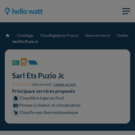
Chauffage
Chauffagistes en France
Seine-et-Marne
Chelles
Accueil
Sarl Ets Puzio Jc
Sarl Ets Puzio Jc
(Aucun avis)
Laisser un avis
Principaux services proposés
Chaudière à gaz ou fioul
Pompe à chaleur et climatisation
Chauffe-eau thermodynamique