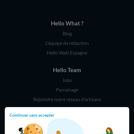
Hello What ?
Blog
L'équipe de rédaction
Hello Watt Espagne
Hello Team
Jobs
Parrainage
Rejoindre notre réseau d'artisans
Continuer sans accepter
Hello !
09 75 18 60 60
(8h-21h)