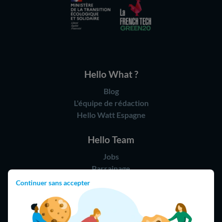
Hello What ?
Blog
L'équipe de rédaction
Hello Watt Espagne
Hello Team
Jobs
Parrainage
Rejoindre notre réseau d'artisans
Continuer sans accepter
Hello !
09 75 18 60 60
(8h-21h)