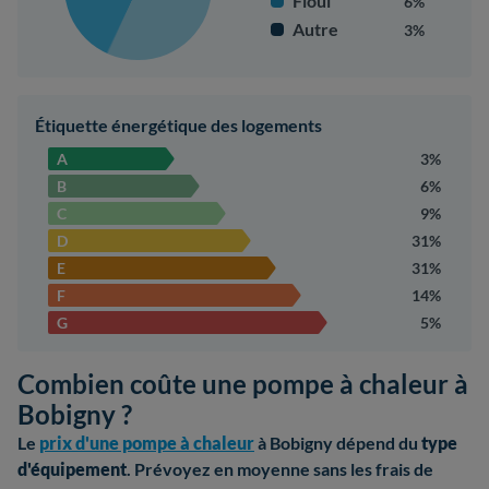
Fioul
6%
Autre
3%
Étiquette énergétique des logements
A
3%
B
6%
C
9%
D
31%
E
31%
F
14%
G
5%
Combien coûte une pompe à chaleur à
Bobigny ?
Le
prix d'une pompe à chaleur
à Bobigny dépend du
type
d'équipement
. Prévoyez en moyenne sans les frais de