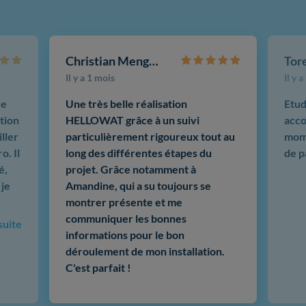
Christian Mengotti
Il y a 1 mois
Il y 
de
Une très belle réalisation
Etud
tion
HELLOWAT grâce à un suivi
acco
ller
particulièrement rigoureux tout au
mome
o. Il
long des différentes étapes du
de p
é,
projet. Grâce notamment à
 je
Amandine, qui a su toujours se
montrer présente et me
communiquer les bonnes
 suite
informations pour le bon
déroulement de mon installation.
C'est parfait !