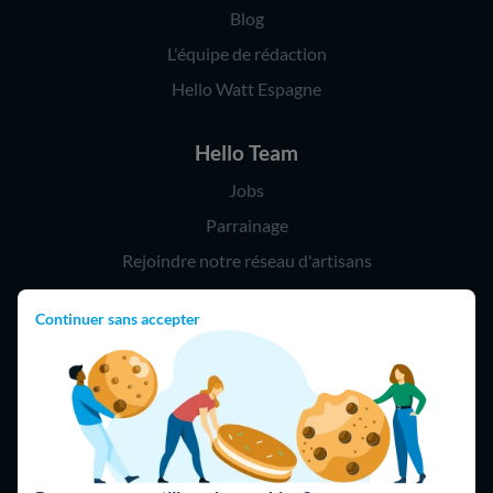
Blog
L'équipe de rédaction
Hello Watt Espagne
Hello Team
Jobs
Parrainage
Rejoindre notre réseau d'artisans
Continuer sans accepter
Hello !
09 75 18 60 60
(8h-21h)
75018 Paris