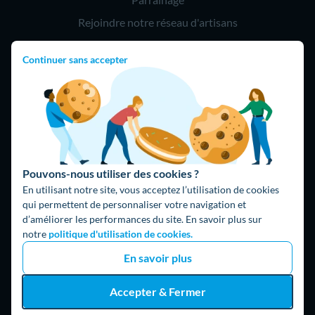
Rejoindre notre réseau d'artisans
Continuer sans accepter
Hello !
09 75 18 60 60
(8h-21h)
75018 Paris
Pouvons-nous utiliser des cookies ?
En utilisant notre site, vous acceptez l’utilisation de cookies
qui permettent de personnaliser votre navigation et
d’améliorer les performances du site. En savoir plus sur
Fait avec ⚡ par Hello Watt
notre
politique d'utilisation de cookies.
© 2026 Hello Watt |
CGU
|
Mentions légales
|
Données
En savoir plus
personnelles
|
Cookies
|
Méthodologie et fonctionnement du
comparateur
|
Traitement des avis
Accepter & Fermer