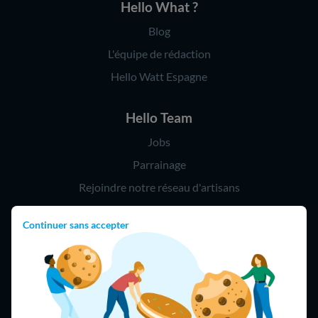
Hello What ?
Blog
L'équipe de rédaction
Hello Watt Espagne
Hello Team
Jobs
Parrainage
Rejoindre notre réseau d'artisans
Continuer sans accepter
Hello !
09 75 18 60 60
(8h-21h)
75018 Paris