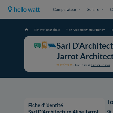
Comparateur
Solaire
C
Rénovation globale
Mon Accompagnateur Rénov'
Accueil
Sarl D'Architec
Jarrot Archite
(Aucun avis)
Laisser un avis
To
Fiche d'identité
Sarl D'Architecture Aline Jarrot
Sit