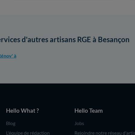
ervices d'autres artisans RGE à Besançon
énov' à
Hello What ?
Hello Team
Blog
Jobs
L'équipe de rédaction
Rejoindre notre réseau d'arti