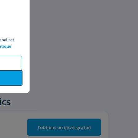
nnaliser
itique
ics
J'obtiens un devis gratuit