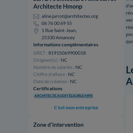
Architecte Hmonp
d'a
rén
aline.jarrot@architectes.org
ver
06 76 00 69 55
réa
1 Rue Saint-Jean,
pou
25330 Amancey
quo
Informations complémentaires
SIRET :
81915069900018
Dirigeant(s) :
NC
L
Nombre de salariés :
NC
Chiffre d'affaire :
NC
A
Date de création :
NC
Certifications
ARCHITECTE AUDIT ÉLIGIBLE MPR
C'est mon entreprise
Zone d'intervention