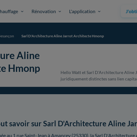
hauffage
Rénovation
L'application
J'obt
Besançon
Sarl D'Architecture Aline Jarrot Architecte Hmonp
ture Aline
cte Hmonp
Hello Watt et Sarl D'Architecture Aline
juridiquement distinctes sans lien capital
ut savoir sur Sarl D'Architecture Aline J
uée au 1 rue Saint-Jean à Amancey (25330), la Sarl D'Architecture 