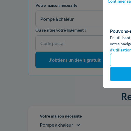
Continuer sa
Votre maison nécessite
Pompe à chaleur
Où se situe votre logement ?
Pouvons-no
En utilisant
Code postal
votre navig
d'utilisatio
J'obtiens un devis gratuit
Re
Votre maison nécessite
Pompe à chaleur