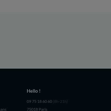
Hello !
09 75 18 60 60
(8h-21h)
sans
75018 Paris