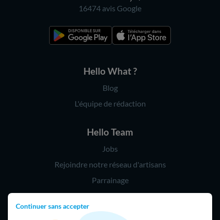
16474 avis
Google
Hello What ?
Blog
L'équipe de rédaction
Hello Team
Jobs
Rejoindre notre réseau d'artisans
Parrainage
Continuer sans accepter
Hello !