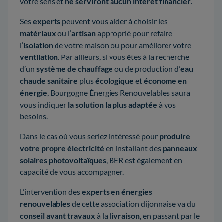
votre sens et
ne serviront aucun intérêt financier
.
Ses
experts
peuvent vous aider à choisir les
matériaux
ou l’
artisan
approprié pour refaire
l’
isolation
de votre maison ou pour améliorer votre
ventilation
. Par ailleurs, si vous êtes à la recherche
d’un
système de chauffage
ou de production d’
eau
chaude sanitaire
plus
écologique
et
économe en
énergie
, Bourgogne Énergies Renouvelables saura
vous indiquer
la solution la plus adaptée
à vos
besoins.
Dans le cas où vous seriez intéressé pour
produire
votre propre électricité
en installant des
panneaux
solaires photovoltaïques
, BER est également en
capacité de vous accompagner.
L’intervention des
experts en énergies
renouvelables
de cette association dijonnaise va du
conseil avant travaux
à la
livraison
, en passant par le