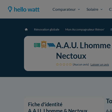
Comparateur
Solaire
C
Rénovation globale
Mon Accompagnateur Rénov'
Accueil
A.A.U. Lhomme
Nectoux
(Aucun avis)
Laisser un avis
To
Fiche d'identité
A.A.U. Lhomme & Nectoux
A.A