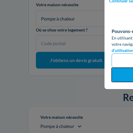
Continuer sa
Votre maison nécessite
Pompe à chaleur
Où se situe votre logement ?
Pouvons-no
En utilisant
Code postal
votre navig
d'utilisatio
J'obtiens un devis gratuit
Re
Votre maison nécessite
Pompe à chaleur