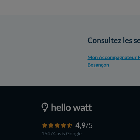
Consultez les s
Mon Accompagnateur R
Besançon
4,9
/5
16474 avis
Google