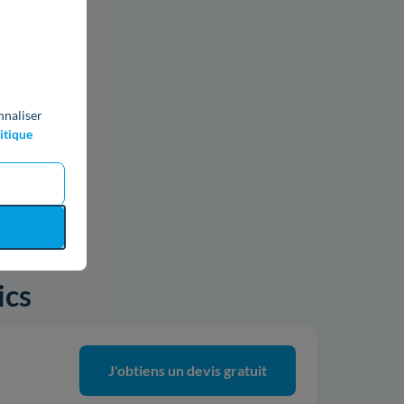
nnaliser
itique
ics
J'obtiens un devis gratuit