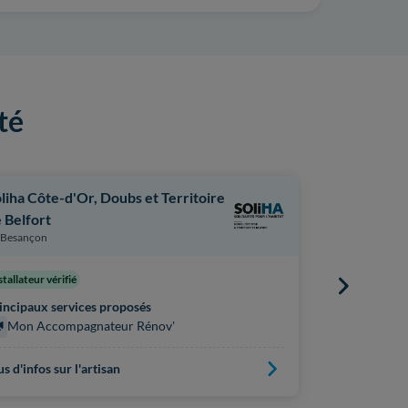
té
liha Côte-d'Or, Doubs et Territoire
Audit Et Qu
Besançon
 Belfort
Besançon
stallateur vérifié
Principaux s
Mon Acc
incipaux services proposés
Mon Accompagnateur Rénov'
us d'infos sur l'artisan
Plus d'infos s