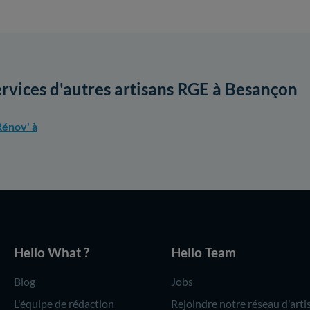
ervices d'autres artisans RGE à Besançon
énov' à
Hello What ?
Hello Team
Blog
Jobs
L'équipe de rédaction
Rejoindre notre réseau d'arti