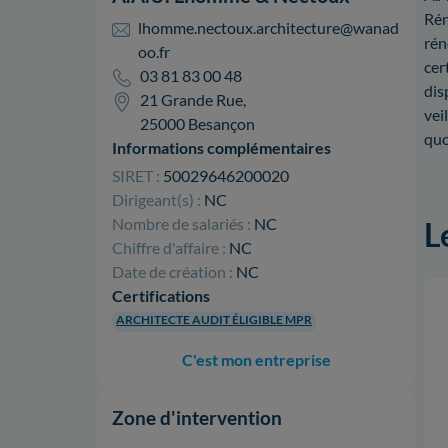
Rén
lhomme.nectoux.architecture@wanad
rén
oo.fr
cer
03 81 83 00 48
dis
21 Grande Rue,
vei
25000 Besançon
quo
Informations complémentaires
SIRET :
50029646200020
Dirigeant(s) :
NC
Nombre de salariés :
NC
L
Chiffre d'affaire :
NC
Date de création :
NC
Certifications
ARCHITECTE AUDIT ÉLIGIBLE MPR
C'est mon entreprise
Zone d'intervention