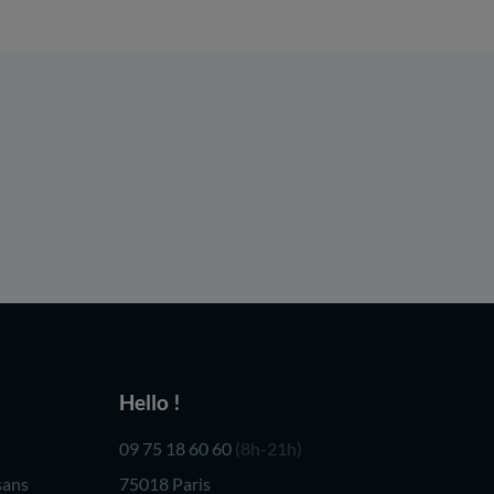
Hello !
09 75 18 60 60
(8h-21h)
sans
75018 Paris