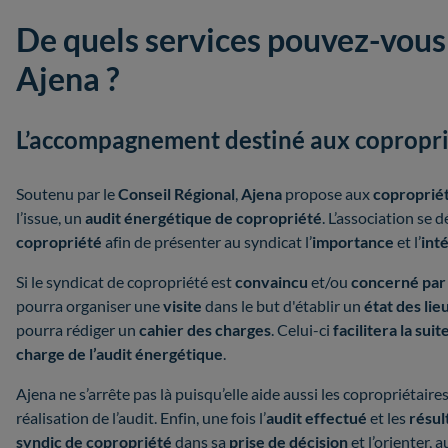
De quels services pouvez-vous
Ajena ?
L’accompagnement destiné aux copropri
Soutenu par le
Conseil Régional
,
Ajena
propose aux
copropriét
l’issue, un
audit énergétique de copropriété
. L’association se 
copropriété
afin de présenter au syndicat l’
importance
et l’
int
Si le syndicat de copropriété est
convaincu
et/ou
concerné par 
pourra organiser une
visite
dans le but d'établir un
état des li
pourra rédiger un
cahier des charges
. Celui-ci
facilitera la su
charge de l’audit énergétique
.
Ajena ne s’arrête pas là puisqu’elle aide aussi les copropriétaire
réalisation de l’audit. Enfin, une fois l’
audit effectué
et les
résul
syndic de copropriété
dans sa
prise de décision
et l’orienter, 