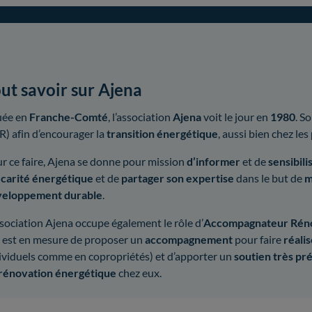
ut savoir sur Ajena
uée en
Franche-Comté
, l’association
Ajena
voit le jour en
1980
. S
R) afin d’encourager la
transition énergétique
, aussi bien chez les
r ce faire, Ajena se donne pour mission
d’informer
et de
sensibili
carité énergétique
et de
partager son expertise
dans le but de
m
veloppement durable
.
ssociation Ajena occupe également le rôle d’
Accompagnateur Rén
e est en mesure de proposer un
accompagnement
pour faire
réalis
ividuels comme en copropriétés) et d’apporter un
soutien très pr
rénovation énergétique
chez eux.