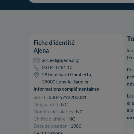
To
Fiche d'identité
Ajena
Sit
(En
accueil@ajena.org
03 84 47 81 10
Pou
28 boulevard Gambetta,
pré
39000 Lons-le-Saunier
dé
Informations complémentaires
L’a
SIRET :
33845792200031
ell
Dirigeant(s) :
NC
ind
Nombre de salariés :
NC
de 
Chiffre d'affaire :
NC
Date de création :
1980
Certifications