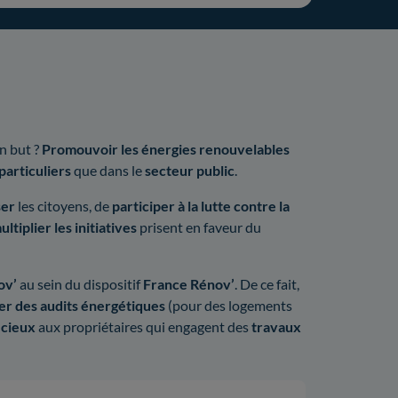
on but ?
Promouvoir les énergies renouvelables
particuliers
que dans le
secteur public
.
ser
les citoyens, de
participer à la lutte contre la
ultiplier les initiatives
prisent en faveur du
ov’
au sein du dispositif
France Rénov’
. De ce fait,
er des audits énergétiques
(pour des logements
écieux
aux propriétaires qui engagent des
travaux