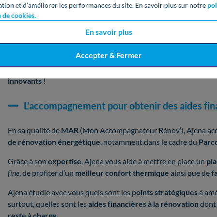
ation et d’améliorer les performances du site. En savoir plus sur notre
pol
équipés d’
appareils fonctionnant aux énergies renouvel
n de cookies.
En savoir plus
Ces visites,
financées par le Conseil Régional
et rendues possi
sont
pas à caractère commercial
. L’objectif d’Ajena est de mo
Accepter & Fermer
énergétique
peut concrètement
améliorer le confort d’un mé
économies non négligeables
. Cela peut aussi être l’occasion de
innovants
!
L’accompagnement pour obtenir des aides fin
En sa qualité de
MAR
(Mon Accompagnateur Rénov’), Ajena acc
de rénovation énergétique
, notamment dans le cadre du
Parc
Grâce à son
expertise
, Ajena vous aide à mettre en place un
pla
fine
, de profiter d’un
meilleur confort thermique
ainsi que de
f
Ajena étudie avec vous quels sont les
points stratégiques
à amé
surtout, quelles sont les
aides financières à la rénovation
dont 
reste à charge
.