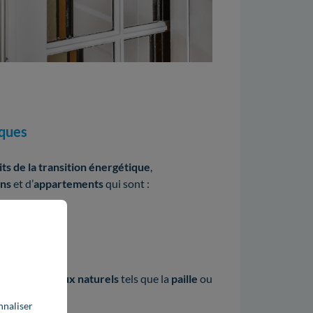
iques
its de la transition énergétique
,
ons
et d’
appartements
qui sont :
ec des
matériaux naturels
tels que la
paille
ou
nnaliser