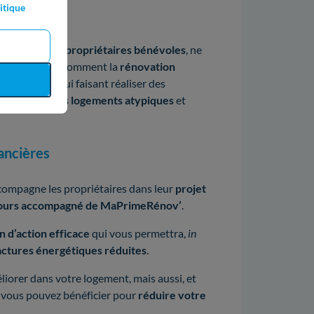
itique
ables
(EnR).
bles grâce aux
propriétaires bénévoles
, ne
ntrer au public comment la
rénovation
nage
, tout en lui faisant réaliser des
découvrir des logements atypiques
et
ancières
ompagne les propriétaires dans leur
projet
ours accompagné de MaPrimeRénov’
.
n d’action efficace
qui vous permettra,
in
actures énergétiques réduites
.
liorer dans votre logement, mais aussi, et
vous pouvez bénéficier pour
réduire votre