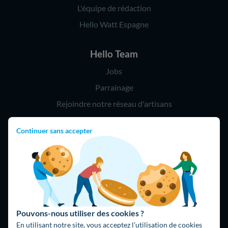
L'équipe de rédaction
Hello Watt Espagne
Hello Team
Jobs
Parrainage
Rejoindre notre réseau d'artisans
Continuer sans accepter
Hello !
09 75 18 60 60
(8h-21h)
75018 Paris
Pouvons-nous utiliser des cookies ?
En utilisant notre site, vous acceptez l’utilisation de cookies