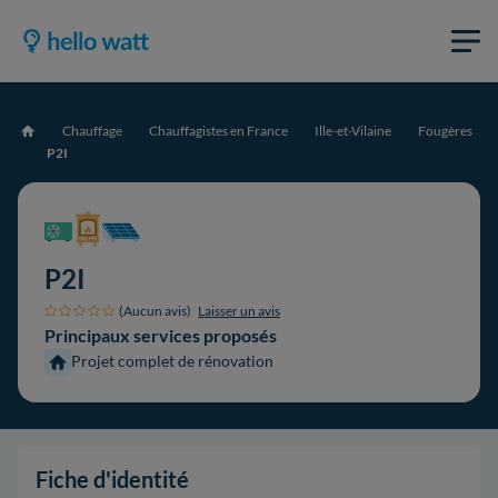
Chauffage
Chauffagistes en France
Ille-et-Vilaine
Fougères
Accueil
P2I
P2I
(Aucun avis)
Laisser un avis
Principaux services proposés
Projet complet de rénovation
Fiche d'identité