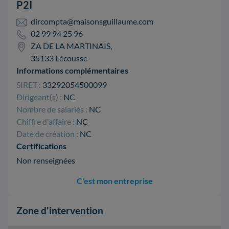
P2I
dircompta@maisonsguillaume.com
02 99 94 25 96
ZA DE LA MARTINAIS,
35133 Lécousse
Informations complémentaires
SIRET :
33292054500099
Dirigeant(s) :
NC
Nombre de salariés :
NC
Chiffre d'affaire :
NC
Date de création :
NC
Certifications
Non renseignées
C'est mon entreprise
Zone d'intervention