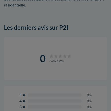
résidentielle.
Les derniers avis sur P2I
0
Aucun avis
5
0%
4
0%
3
0%