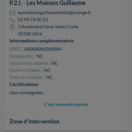
P.2.I. - Les Maisons Guillaume
lesmaisonsguillaumevitre@orange.fr
02 99 74 00 53
2 Boulevard Irène Joliot Curie,
35500 Vitré
Informations complémentaires
SIRET :
00000000000084
Dirigeant(s) :
NC
Nombre de salariés :
NC
Chiffre d'affaire :
NC
Date de création :
NC
Certifications
Non renseignées
C'est mon entreprise
Zone d'intervention