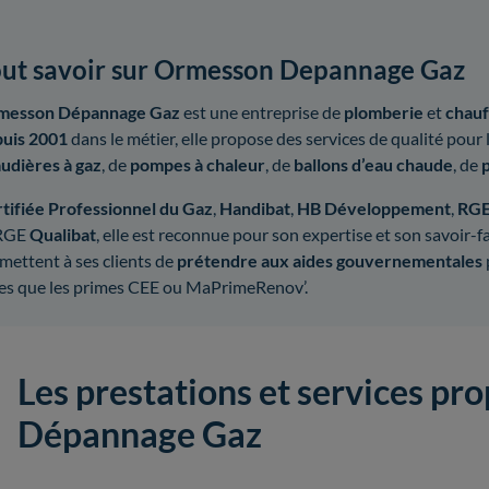
ut savoir sur Ormesson Depannage Gaz
messon Dépannage Gaz
est une entreprise de
plomberie
et
chau
uis 2001
dans le métier, elle propose des services de qualité pour l
udières à gaz
, de
pompes à chaleur
, de
ballons d’eau chaude
, de
tifiée Professionnel du Gaz
,
Handibat
,
HB Développement
,
RG
 RGE
Qualibat
, elle est reconnue pour son expertise et son savoir-fair
mettent à ses clients de
prétendre aux aides gouvernementales
les que les primes CEE ou MaPrimeRenov’.
Les prestations et services p
Dépannage Gaz