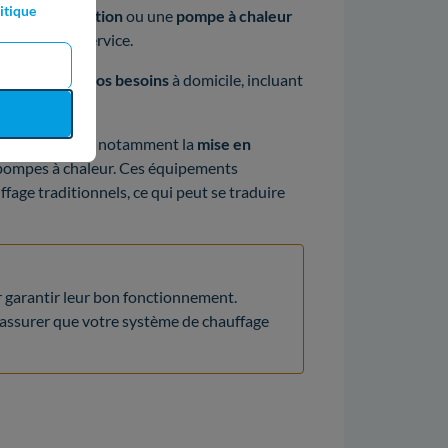
itique
az
à condensation
ou une
pompe à chaleur
s
est à votre service.
n gratuite
de
vos besoins
à domicile, incluant
ation.
après la pose, notamment la
mise en
 pompes à chaleur. Ces équipements
age traditionnels, ce qui peut se traduire
 garantir leur bon fonctionnement.
'assurer que votre système de chauffage