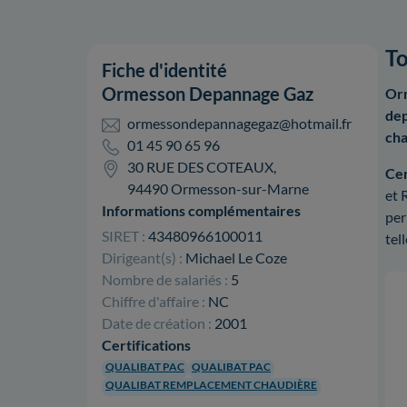
To
Fiche d'identité
Ormesson Depannage Gaz
Or
dep
ormessondepannagegaz@hotmail.fr
cha
01 45 90 65 96
30 RUE DES COTEAUX,
Cer
94490 Ormesson-sur-Marne
et
Informations complémentaires
per
SIRET :
43480966100011
tel
Dirigeant(s) :
Michael Le Coze
Nombre de salariés :
5
Chiffre d'affaire :
NC
Date de création :
2001
Certifications
QUALIBAT PAC
QUALIBAT PAC
QUALIBAT REMPLACEMENT CHAUDIÈRE