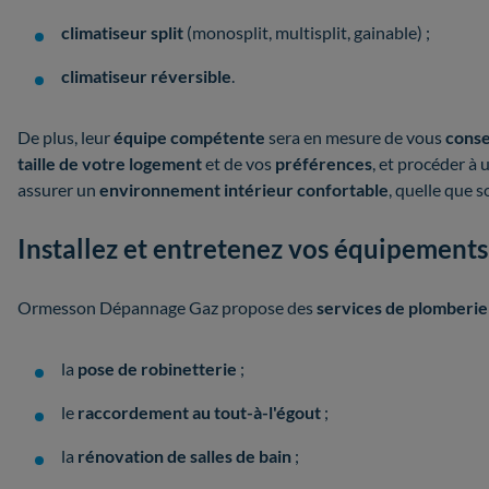
climatiseur split
(monosplit, multisplit, gainable) ;
climatiseur réversible
.
De plus, leur
équipe compétente
sera en mesure de vous
conse
taille de votre logement
et de vos
préférences
, et procéder à
assurer un
environnement intérieur confortable
, quelle que s
Installez et entretenez vos équipement
Ormesson Dépannage Gaz propose des
services de plomberi
la
pose de robinetterie
;
le
raccordement au tout-à-l'égout
;
la
rénovation de salles de bain
;