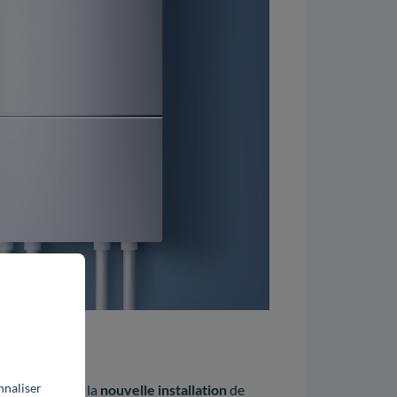
nnaliser
ement
ou dans la
nouvelle installation
de