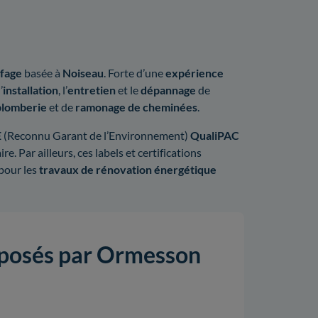
ffage
basée à
Noiseau
. Forte d’une
expérience
’
installation
, l’
entretien
et le
dépannage
de
plomberie
et de
ramonage de cheminées
.
E
(Reconnu Garant de l’Environnement)
QualiPAC
e. Par ailleurs, ces labels et certifications
pour les
travaux de rénovation énergétique
roposés par Ormesson