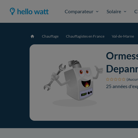
Comparateur
Solaire
C
Chauffage
Chauffagistes en France
Val-de-Marne
Accueil
Ormes
Depann
(Aucun
25 années d'ex