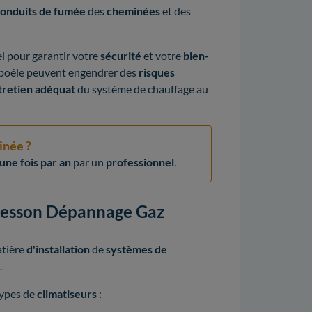
conduits de fumée
des
cheminées
et des
el pour garantir votre
sécurité
et votre
bien-
poêle peuvent engendrer des
risques
tretien adéquat
du système de chauffage au
inée ?
ne fois par an
par un
professionnel
.
rmesson Dépannage Gaz
tière
d'installation
de
systèmes de
.
ypes de
climatiseurs
: