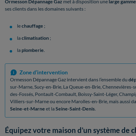
Ormesson Dépannage Gaz
met à disposition une
large gamme
ses clients dans les domaines suivants :
le
chauffage
;
la
climatisation
;
la
plomberie
.
Zone d’intervention
Ormesson Dépannage Gaz intervient dans l’ensemble du
dé
sur-Marne, Sucy-en-Brie, La Queue-en-Brie, Chennevières-su
des-Fossés, Pontault-Combault, Boissy-Saint-Léger, Champ
Villiers-sur-Marne ou encore Marolles-en-Brie, mais aussi da
Seine-et-Marne
et la
Seine-Saint-Denis
.
Équipez votre maison d’un système de 