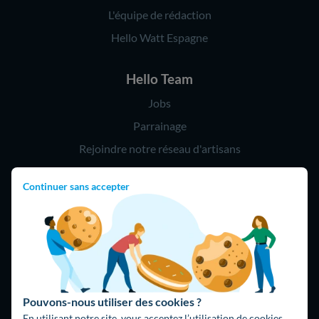
L'équipe de rédaction
Hello Watt Espagne
Hello Team
Jobs
Parrainage
Rejoindre notre réseau d'artisans
Continuer sans accepter
Hello !
09 75 18 60 60
(8h-21h)
75018 Paris
Pouvons-nous utiliser des cookies ?
En utilisant notre site, vous acceptez l’utilisation de cookies