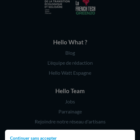
Hello What ?
Blog
L'équipe de rédaction
Hello Watt Espagne
Hello Team
Jobs
Parrainage
Rejoindre notre réseau d'artisans
Continuer sans accepter
Hello !