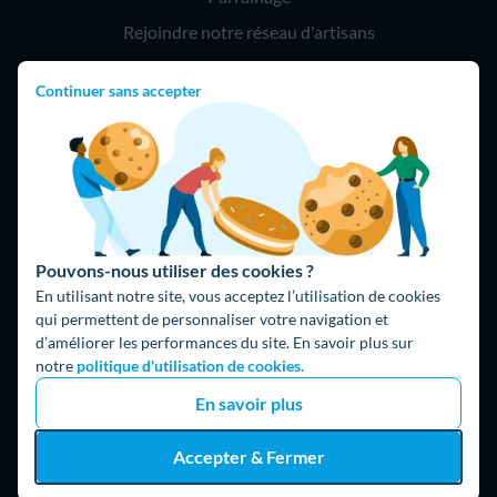
Rejoindre notre réseau d'artisans
Continuer sans accepter
Hello !
09 75 18 60 60
(8h-21h)
75018 Paris
Pouvons-nous utiliser des cookies ?
En utilisant notre site, vous acceptez l’utilisation de cookies
qui permettent de personnaliser votre navigation et
d’améliorer les performances du site. En savoir plus sur
Fait avec ⚡ par Hello Watt
notre
politique d'utilisation de cookies.
© 2026 Hello Watt |
CGU
|
Mentions légales
|
Données
En savoir plus
personnelles
|
Cookies
|
Méthodologie et fonctionnement du
comparateur
|
Traitement des avis
Accepter & Fermer