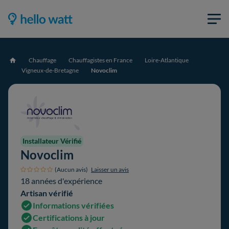
Chauffage
Chauffagistes en France
Loire-Atlantique
Accueil
Vigneux-de-Bretagne
Novoclim
Installateur Vérifié
Novoclim
(Aucun avis)
Laisser un avis
18 années d'expérience
Artisan vérifié
Informations vérifiées
Certifications à jour