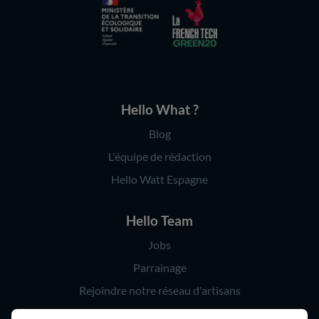
Hello What ?
Blog
L'équipe de rédaction
Hello Watt Espagne
Hello Team
Jobs
Parrainage
Rejoindre notre réseau d'artisans