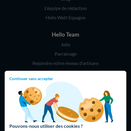
L'équipe de rédaction
Hello Watt Espagne
Hello Team
Jobs
Parrainage
Rejoindre notre réseau d'artisans
Continuer sans accepter
Hello !
09 75 18 60 60
(8h-21h)
75018 Paris
Pouvons-nous utiliser des cookies ?