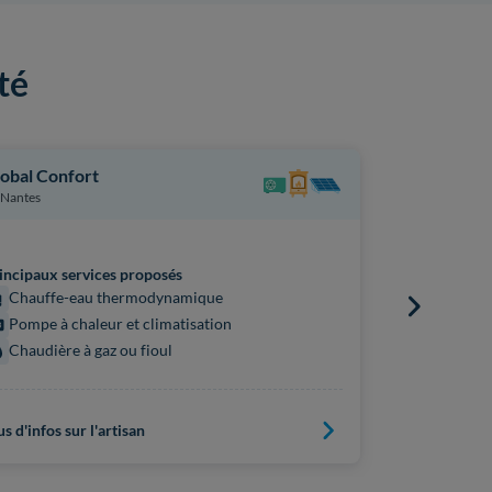
té
obal Confort
Camif-Habi
Nantes
Nantes
incipaux services proposés
Principaux s
Chauffe-eau thermodynamique
Audit én
Pompe à chaleur et climatisation
Projet c
Chaudière à gaz ou fioul
us d'infos sur l'artisan
Plus d'infos s