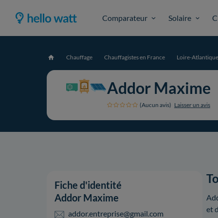
Comparateur
Solaire
C
Chauffage
Chauffagistes en France
Loire-Atlantiqu
Accueil
Addor Maxime
(Aucun avis)
Laisser un avis
To
Fiche d'identité
Addor Maxime
Add
et 
addor.entreprise@gmail.com