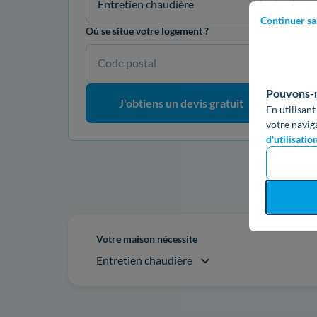
Entretien chaudière
Continuer sa
Où se situe votre logement ?
Code postal
Pouvons-no
J'obtiens un devis gratuit
En utilisant
votre navig
d'utilisatio
Re
Votre maison nécessite
Entretien chaudière