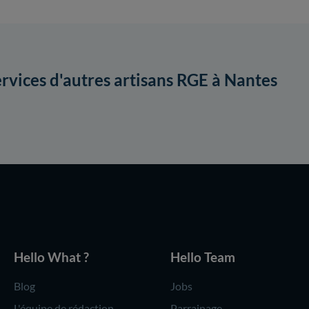
ervices d'autres artisans RGE à Nantes
Hello What ?
Hello Team
Blog
Jobs
L'équipe de rédaction
Parrainage