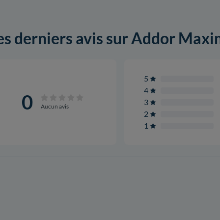
es derniers avis sur Addor Max
5
4
0
3
Aucun avis
2
1