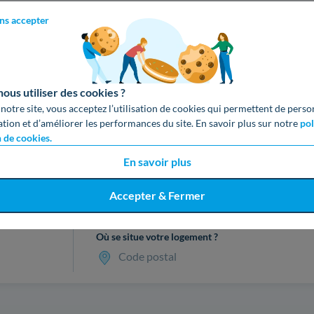
ns accepter
us utiliser des cookies ?
 notre site, vous acceptez l’utilisation de cookies qui permettent de perso
ation et d’améliorer les performances du site. En savoir plus sur notre
pol
n de cookies.
En savoir plus
cevez votre devis gratuit en 3 cl
Accepter & Fermer
Où se situe votre logement ?
Code postal