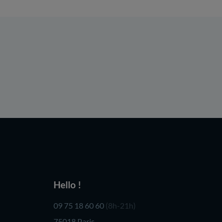
Hello !
09 75 18 60 60
(8h-21h)
75018 Paris