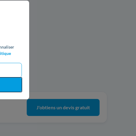
nnaliser
itique
ics
J'obtiens un devis gratuit